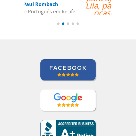
Lila, para aquelas raras
ocasiões em que a
tradução pode
beneficiar a aquisição
de vocabulário. Bem
feito!””
Liya Kondratieva
Curso de Inglês em Orlando