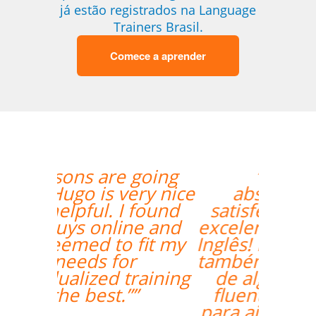
já estão registrados na Language
Trainers Brasil.
Comece a aprender
“”Lila está
absolutamente
satisfeita por ter um
excelente professor de
Inglês! Pontos positivos
também para a seleção
de alguém que fala
fluentemente russo
para ajudai ainda mais