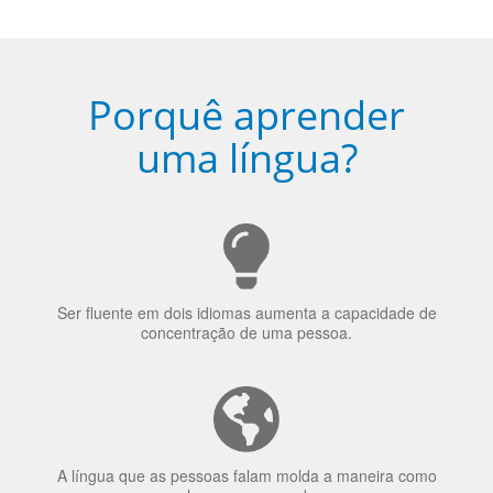
5
Torne-se fluente no idioma
escolhido
Porquê aprender
uma língua?