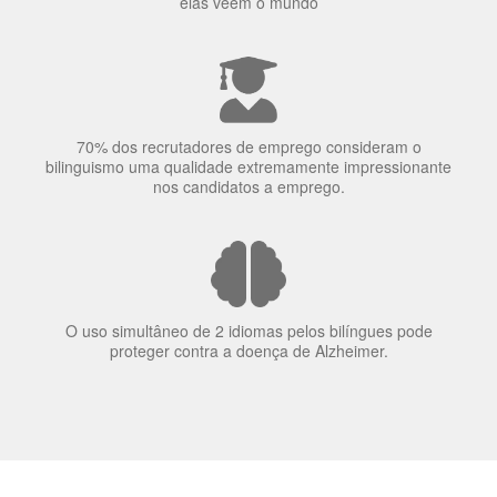
Ser fluente em dois idiomas aumenta a capacidade de
concentração de uma pessoa.
A língua que as pessoas falam molda a maneira como
elas veem o mundo
70% dos recrutadores de emprego consideram o
bilinguismo uma qualidade extremamente impressionante
nos candidatos a emprego.