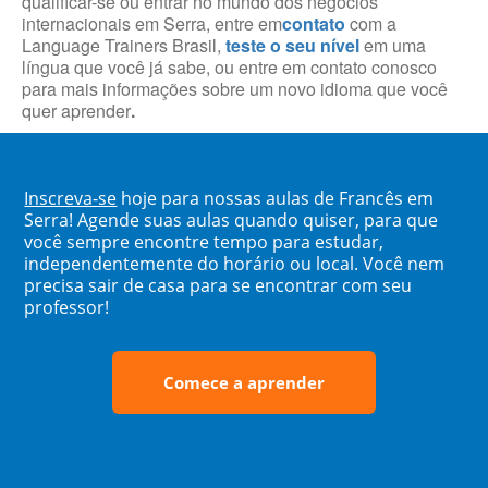
qualificar-se ou entrar no mundo dos negócios
internacionais em Serra, entre em
contato
com a
Language Trainers Brasil,
teste o seu nível
em uma
língua que você já sabe, ou entre em contato conosco
para mais informações sobre um novo idioma que você
quer aprender
.
Inscreva-se
hoje para nossas aulas de Francês em
Serra! Agende suas aulas quando quiser, para que
você sempre encontre tempo para estudar,
independentemente do horário ou local. Você nem
precisa sair de casa para se encontrar com seu
professor!
Comece a aprender