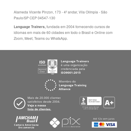
Folheto dos Cursos de
ZELÂNDIA
Idiomas
ALEMANHA
Mapa do site
ESPANHA
Política de Privacidade
FRANCIA
Fale Conosco
+55 15 3500 8175
Alameda Vicente Pinzon, 173 - 4º andar, Vila Olímpia - São
Paulo/SP CEP 04547-130
Language Trainers,
fundada em 2004 fornecendo cursos de
idiomas em mais de 60 cidades em todo o Brasil e Online com
Zoom, Meet, Teams ou WhatsApp.