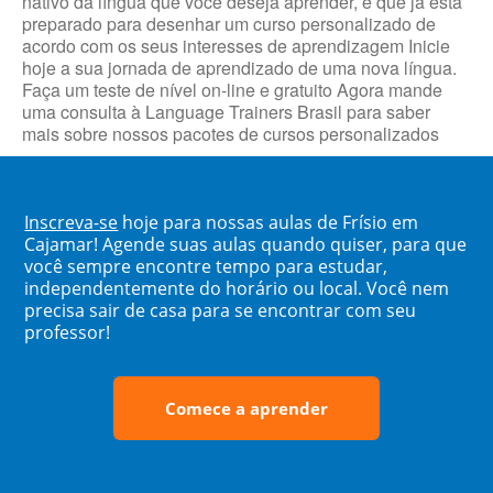
nativo da língua que você deseja aprender, e que já está
preparado para desenhar um curso personalizado de
acordo com os seus interesses de aprendizagem Inicie
hoje a sua jornada de aprendizado de uma nova língua.
Faça um teste de nível on-line e gratuito Agora mande
uma consulta à Language Trainers Brasil para saber
mais sobre nossos pacotes de cursos personalizados
Inscreva-se
hoje para nossas aulas de Frísio em
Cajamar! Agende suas aulas quando quiser, para que
você sempre encontre tempo para estudar,
independentemente do horário ou local. Você nem
precisa sair de casa para se encontrar com seu
professor!
Comece a aprender