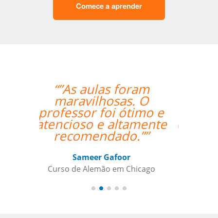
Comece a aprender
“”A experiente
professora Mei foi
bastante didática e
conseguiu mesmo via
Skype me fazer
adquirir os primeiros
passos de Chinês
Mandarim.””
Antonio Pina
Curso de Chinês Mandarim em
Barueri, Gestora de Inteligência de