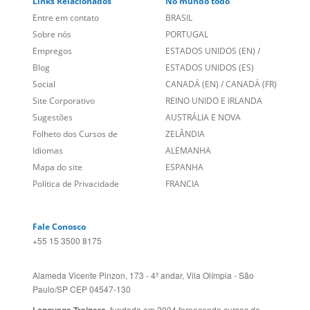
Links Relacionados
No mundo todo
Entre em contato
BRASIL
Sobre nós
PORTUGAL
Empregos
ESTADOS UNIDOS (EN)
/
Blog
ESTADOS UNIDOS (ES)
Social
CANADÁ (EN)
/
CANADÁ (FR)
Site Corporativo
REINO UNIDO E IRLANDA
Sugestões
AUSTRÁLIA E NOVA
Folheto dos Cursos de
ZELÂNDIA
Idiomas
ALEMANHA
Mapa do site
ESPANHA
Política de Privacidade
FRANCIA
Fale Conosco
+55 15 3500 8175
Alameda Vicente Pinzon, 173 - 4º andar, Vila Olímpia - São