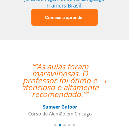
Trainers Brasil.
Comece a aprender
“”I was really happy
with the overall
experience. Aline was
an amazing teacher
and I made so much
progress with her.
Thank you so much!””
Paloma Kilchenmann
Curso de Português em Cuiabá