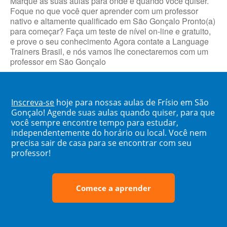
Marque as suas aulas para onde e quando você quiser.
Foque no que você quer aprender com um professor
nativo e altamente qualificado em São Gonçalo Pronto(a)
para começar? Faça um teste de nível on-line e gratuito,
e prove o seu conhecimento Agora contate a Language
Trainers Brasil, e nós vamos lhe conectaremos com um
professor em São Gonçalo
Inscreva-se
hoje para nossas aulas de Frísio em São
Gonçalo! Agende suas aulas quando quiser, para que
você sempre encontre tempo para estudar,
independentemente do horário ou local. Você nem
precisa sair de casa para se encontrar com seu
professor!
Comece a aprender