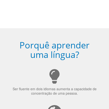
Ser fluente em dois idiomas aumenta a capacidade de
concentração de uma pessoa.
A língua que as pessoas falam molda a maneira como
elas veem o mundo
70% dos recrutadores de emprego consideram o
bilinguismo uma qualidade extremamente impressionante
nos candidatos a emprego.