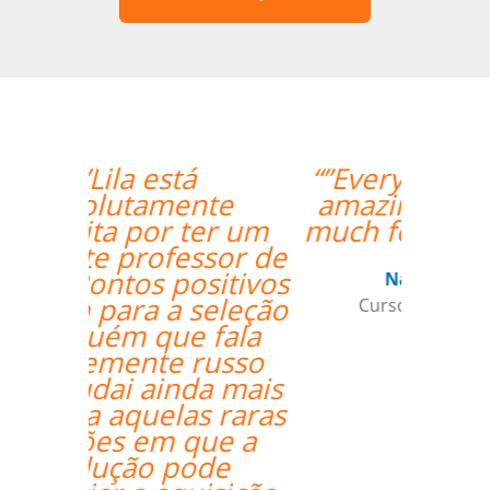
“”Everything is going
amazing! Thanks so
much for your help!””
Nathan Miller
Curso de em Manaus