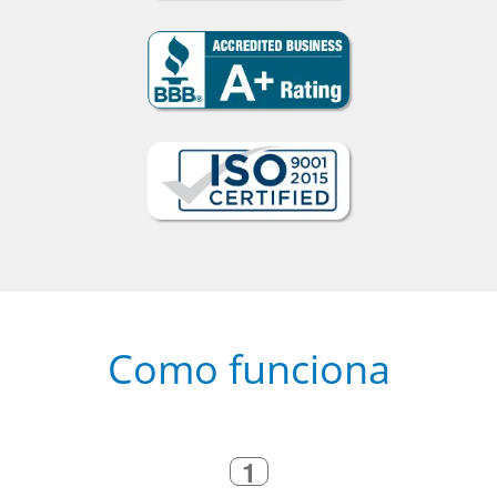
Como funciona
1
Escolha um curso presencial ou
online
2
Selecione uma duração de curso
flexível que se ajuste à sua agenda
3
Diga-nos exatamente por que você
precisa aprender a língua
4