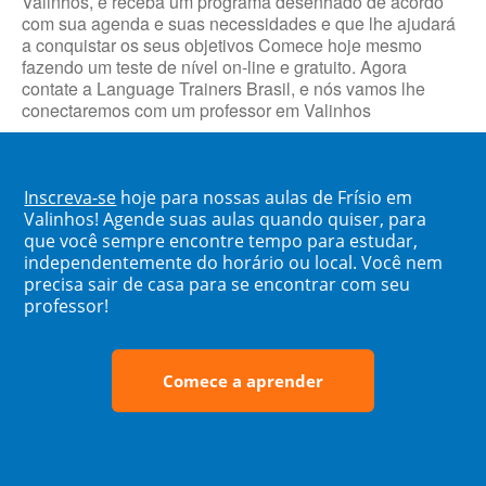
Valinhos, e receba um programa desenhado de acordo
com sua agenda e suas necessidades e que lhe ajudará
a conquistar os seus objetivos Comece hoje mesmo
fazendo um teste de nível on-line e gratuito. Agora
contate a Language Trainers Brasil, e nós vamos lhe
conectaremos com um professor em Valinhos
Inscreva-se
hoje para nossas aulas de Frísio em
Valinhos! Agende suas aulas quando quiser, para
que você sempre encontre tempo para estudar,
independentemente do horário ou local. Você nem
precisa sair de casa para se encontrar com seu
professor!
Comece a aprender