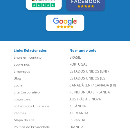
Social
CANADÁ (EN)
/
CANADÁ (FR)
Site Corporativo
REINO UNIDO E IRLANDA
Sugestões
AUSTRÁLIA E NOVA
Folheto dos Cursos de
ZELÂNDIA
Idiomas
ALEMANHA
Mapa do site
ESPANHA
Política de Privacidade
FRANCIA
Fale Conosco
+55 15 3500 8175
Alameda Vicente Pinzon, 173 - 4º andar, Vila Olímpia - São
Paulo/SP CEP 04547-130
Language Trainers,
fundada em 2004 fornecendo cursos de
idiomas em mais de 60 cidades em todo o Brasil e Online com
Zoom, Meet, Teams ou WhatsApp.