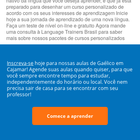
nativo da língua que você deseja aprender, e que já está
preparado para desenhar um curso personalizado de
acordo com os seus interesses de aprendizagem Inicie
hoje a sua jornada de aprendizado de uma nova língua.
Faça um teste de nível on-line e gratuito Agora mande
uma consulta à Language Trainers Brasil para saber
mais sobre nossos pacotes de cursos personalizados
Inscreva-se
hoje para nossas aulas de Gaélico em
Cajamar! Agende suas aulas quando quiser, para que
você sempre encontre tempo para estudar,
independentemente do horário ou local. Você nem
precisa sair de casa para se encontrar com seu
professor!
Comece a aprender