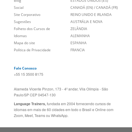
Blog
ESTADOS UNIDOS (ES)
Social
CANADÁ (EN)
/
CANADÁ (FR)
Site Corporativo
REINO UNIDO E IRLANDA
Sugestões
AUSTRÁLIA E NOVA
Folheto dos Cursos de
ZELÂNDIA
Idiomas
ALEMANHA
Mapa do site
ESPANHA
Política de Privacidade
FRANCIA
Fale Conosco
+55 15 3500 8175
Alameda Vicente Pinzon, 173 - 4º andar, Vila Olímpia - São
Paulo/SP CEP 04547-130
Language Trainers,
fundada em 2004 fornecendo cursos de
idiomas em mais de 60 cidades em todo o Brasil e Online com
Zoom, Meet, Teams ou WhatsApp.