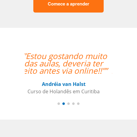
Comece a aprender
“”Everything is going
amazing! Thanks so
much for your help!””
Nathan Miller
Curso de em Manaus