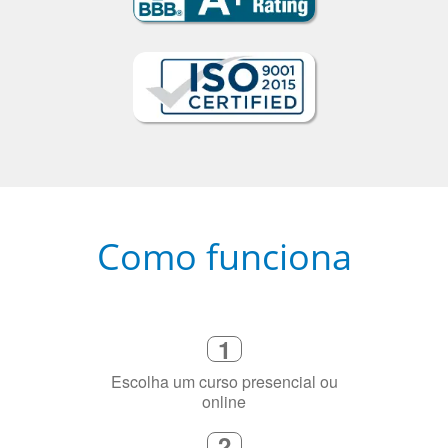
Como funciona
1
Escolha um curso presencial ou
online
2
Selecione uma duração de curso
flexível que se ajuste à sua agenda
3
Diga-nos exatamente por que você