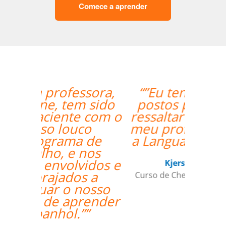
Comece a aprender
“”Eu tenho somente
postos positivo para
ressaltar a respeito do
meu professor Peter e
a Language Trainers.””
Kjersti Cubberley
Curso de Checo em San Francisco