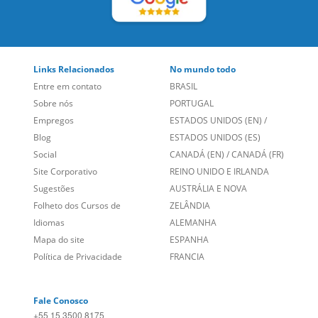
Sobre nós
PORTUGAL
Empregos
ESTADOS UNIDOS (EN)
/
Blog
ESTADOS UNIDOS (ES)
Social
CANADÁ (EN)
/
CANADÁ (FR)
Site Corporativo
REINO UNIDO E IRLANDA
Sugestões
AUSTRÁLIA E NOVA
Folheto dos Cursos de
ZELÂNDIA
Idiomas
ALEMANHA
Mapa do site
ESPANHA
Política de Privacidade
FRANCIA
Fale Conosco
+55 15 3500 8175
Alameda Vicente Pinzon, 173 - 4º andar, Vila Olímpia - São
Paulo/SP CEP 04547-130
Language Trainers,
fundada em 2004 fornecendo cursos de
idiomas em mais de 60 cidades em todo o Brasil e Online com
Zoom, Meet, Teams ou WhatsApp.