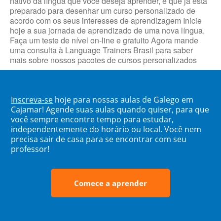
nativo da língua que você deseja aprender, e que já está
preparado para desenhar um curso personalizado de
acordo com os seus interesses de aprendizagem Inicie
hoje a sua jornada de aprendizado de uma nova língua.
Faça um teste de nível on-line e gratuito Agora mande
uma consulta à Language Trainers Brasil para saber
mais sobre nossos pacotes de cursos personalizados
Inscreva-se
hoje para nossas aulas de Galego em
Cajamar! Agende suas aulas quando quiser, para que
você sempre encontre tempo para estudar,
independentemente do horário ou local. Você nem
precisa sair de casa para se encontrar com seu
professor!
Comece a aprender