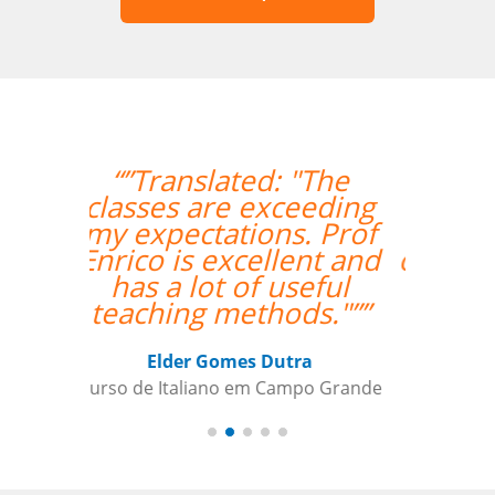
“”Estou amando
minhas aulas de
italiano, muito
organizado o trabalho
de vcs””
Beatris Castro
Curso de Italiano em Santos