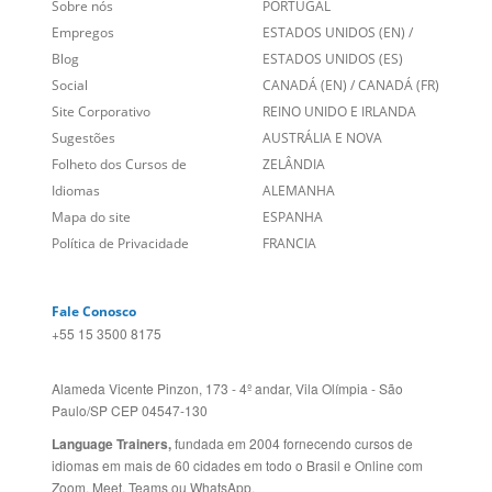
Empregos
ESTADOS UNIDOS (EN)
/
Blog
ESTADOS UNIDOS (ES)
Social
CANADÁ (EN)
/
CANADÁ (FR)
Site Corporativo
REINO UNIDO E IRLANDA
Sugestões
AUSTRÁLIA E NOVA
Folheto dos Cursos de
ZELÂNDIA
Idiomas
ALEMANHA
Mapa do site
ESPANHA
Política de Privacidade
FRANCIA
Fale Conosco
+55 15 3500 8175
Alameda Vicente Pinzon, 173 - 4º andar, Vila Olímpia - São
Paulo/SP CEP 04547-130
Language Trainers,
fundada em 2004 fornecendo cursos de
idiomas em mais de 60 cidades em todo o Brasil e Online com
Zoom, Meet, Teams ou WhatsApp.