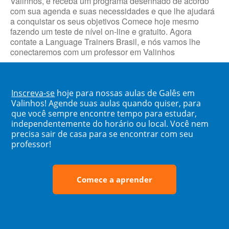
Valinhos, e receba um programa desenhado de acordo
com sua agenda e suas necessidades e que lhe ajudará
a conquistar os seus objetivos Comece hoje mesmo
fazendo um teste de nível on-line e gratuito. Agora
contate a Language Trainers Brasil, e nós vamos lhe
conectaremos com um professor em Valinhos
Inscreva-se
hoje para nossas aulas de Galês em
Valinhos! Agende suas aulas quando quiser, para
que você sempre encontre tempo para estudar,
independentemente do horário ou local. Você nem
precisa sair de casa para se encontrar com seu
professor!
Comece a aprender