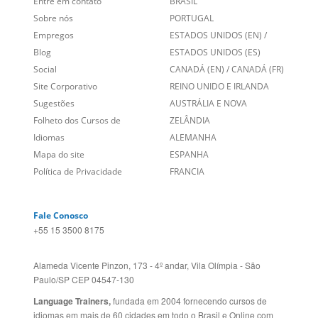
Sobre nós
PORTUGAL
Empregos
ESTADOS UNIDOS (EN)
/
Blog
ESTADOS UNIDOS (ES)
Social
CANADÁ (EN)
/
CANADÁ (FR)
Site Corporativo
REINO UNIDO E IRLANDA
Sugestões
AUSTRÁLIA E NOVA
Folheto dos Cursos de
ZELÂNDIA
Idiomas
ALEMANHA
Mapa do site
ESPANHA
Política de Privacidade
FRANCIA
Fale Conosco
+55 15 3500 8175
Alameda Vicente Pinzon, 173 - 4º andar, Vila Olímpia - São
Paulo/SP CEP 04547-130
Language Trainers,
fundada em 2004 fornecendo cursos de
idiomas em mais de 60 cidades em todo o Brasil e Online com
Zoom, Meet, Teams ou WhatsApp.