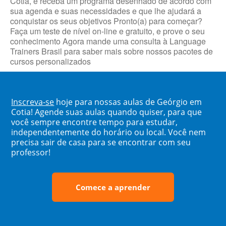
Cotia, e receba um programa desenhado de acordo com
sua agenda e suas necessidades e que lhe ajudará a
conquistar os seus objetivos Pronto(a) para começar?
Faça um teste de nível on-line e gratuito, e prove o seu
conhecimento Agora mande uma consulta à Language
Trainers Brasil para saber mais sobre nossos pacotes de
cursos personalizados
Inscreva-se
hoje para nossas aulas de Geórgio em
Cotia! Agende suas aulas quando quiser, para que
você sempre encontre tempo para estudar,
independentemente do horário ou local. Você nem
precisa sair de casa para se encontrar com seu
professor!
Comece a aprender