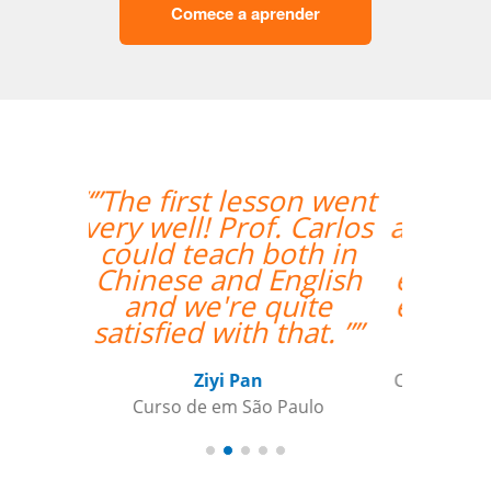
Comece a aprender
“”A minha primeira
aula foi ótima, foi além
das minhas
expectativas. Ele é um
excelente professor.””
Luana Terrível
Curso de Alemão em Ribeirao Preto