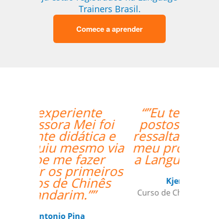
Trainers Brasil.
Comece a aprender
“”Eu tenho somente
postos positivo para
ressaltar a respeito do
meu professor Peter e
a Language Trainers.””
Kjersti Cubberley
Curso de Checo em San Francisco