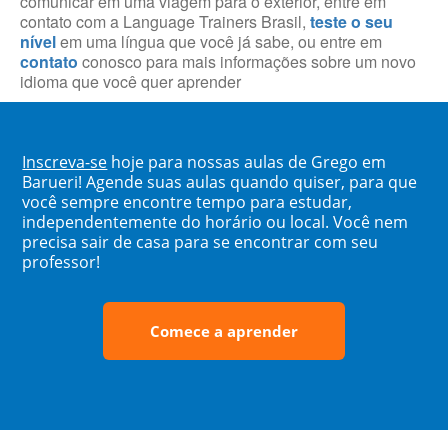
comunicar em uma viagem para o exterior, entre em
contato com a Language Trainers Brasil,
teste o seu
nível
em uma língua que você já sabe, ou entre em
contato
conosco para mais informações sobre um novo
idioma que você quer aprender
Inscreva-se
hoje para nossas aulas de Grego em
Barueri! Agende suas aulas quando quiser, para que
você sempre encontre tempo para estudar,
independentemente do horário ou local. Você nem
precisa sair de casa para se encontrar com seu
professor!
Comece a aprender