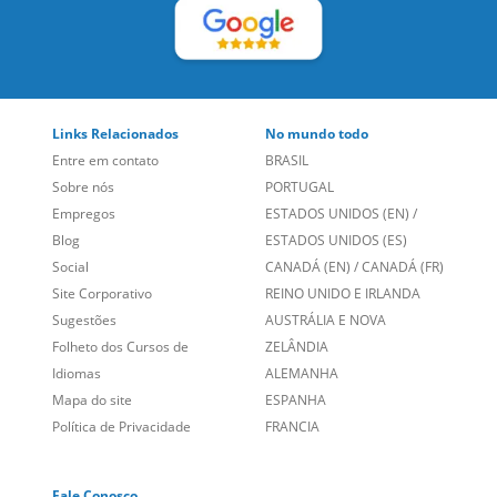
Links Relacionados
No mundo todo
Entre em contato
BRASIL
Sobre nós
PORTUGAL
Empregos
ESTADOS UNIDOS (EN)
/
Blog
ESTADOS UNIDOS (ES)
Social
CANADÁ (EN)
/
CANADÁ (FR)
Site Corporativo
REINO UNIDO E IRLANDA
Sugestões
AUSTRÁLIA E NOVA
Folheto dos Cursos de
ZELÂNDIA
Idiomas
ALEMANHA
Mapa do site
ESPANHA
Política de Privacidade
FRANCIA
Fale Conosco
+55 15 3500 8175
Alameda Vicente Pinzon, 173 - 4º andar, Vila Olímpia - São
Paulo/SP CEP 04547-130
Language Trainers,
fundada em 2004 fornecendo cursos de