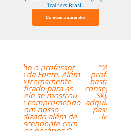
Trainers Brasil.
Comece a aprender
“”A experiente
professora Mei foi
bastante didática e
conseguiu mesmo via
Skype me fazer
adquirir os primeiros
passos de Chinês
Mandarim.””
Antonio Pina