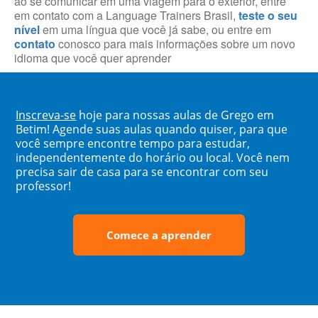
ao se comunicar em uma viagem para o exterior, entre
em contato com a Language Trainers Brasil,
teste o seu
nível
em uma língua que você já sabe, ou entre em
contato
conosco para mais informações sobre um novo
idioma que você quer aprender
Inscreva-se
hoje para nossas aulas de Grego em
Betim! Agende suas aulas quando quiser, para que
você sempre encontre tempo para estudar,
independentemente do horário ou local. Você nem
precisa sair de casa para se encontrar com seu
professor!
Comece a aprender