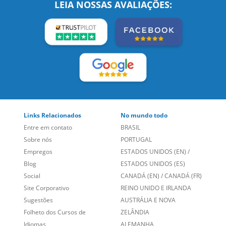
Links Relacionados
No mundo todo
Entre em contato
BRASIL
Sobre nós
PORTUGAL
Empregos
ESTADOS UNIDOS (EN)
/
Blog
ESTADOS UNIDOS (ES)
Social
CANADÁ (EN)
/
CANADÁ (FR)
Site Corporativo
REINO UNIDO E IRLANDA
Sugestões
AUSTRÁLIA E NOVA
Folheto dos Cursos de
ZELÂNDIA
Idiomas
ALEMANHA
Mapa do site
ESPANHA
Política de Privacidade
FRANCIA
Fale Conosco