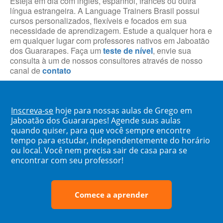
Esteja em dia com inglês, espanhol, francês ou outra
língua estrangeira. A Language Trainers Brasil possui
cursos personalizados, flexíveis e focados em sua
necessidade de aprendizagem. Estude a qualquer hora e
em qualquer lugar com professores nativos em Jaboatão
dos Guararapes. Faça um
teste de nível
, envie sua
consulta à um de nossos consultores através de nosso
canal de
contato
Inscreva-se
hoje para nossas aulas de Grego em
Jaboatão dos Guararapes! Agende suas aulas
quando quiser, para que você sempre encontre
tempo para estudar, independentemente do horário
ou local. Você nem precisa sair de casa para se
encontrar com seu professor!
Comece a aprender