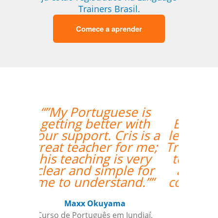
Trainers Brasil.
Comece a aprender
“”I took 40 hours of
Brazilian Portuguese
lessons with Language
Trainers in Manaus. My
teacher was a delight
and gave me lots of
constructive feedback.
Recommended. ””
Thomas Parker