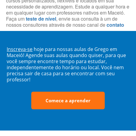
cursos personalizados, flexíveis e focados em sua
necessidade de aprendizagem. Estude a qualquer hora e
em qualquer lugar com professores nativos em Maceió.
Faça um
teste de nível
, envie sua consulta à um de
nossos consultores através de nosso canal de
contato
Inscreva-se
hoje para nossas aulas de Grego em
Maceió! Agende suas aulas quando quiser, para que
você sempre encontre tempo para estudar,
independentemente do horário ou local. Você nem
precisa sair de casa para se encontrar com seu
professor!
Comece a aprender