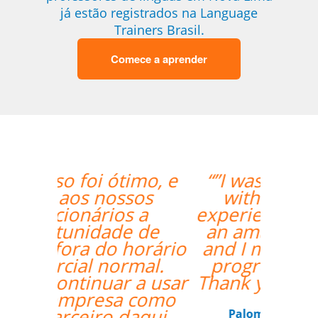
já estão registrados na Language
Trainers Brasil.
Comece a aprender
“”I was really happy
with the overall
experience. Aline was
an amazing teacher
and I made so much
progress with her.
Thank you so much!””
Paloma Kilchenmann