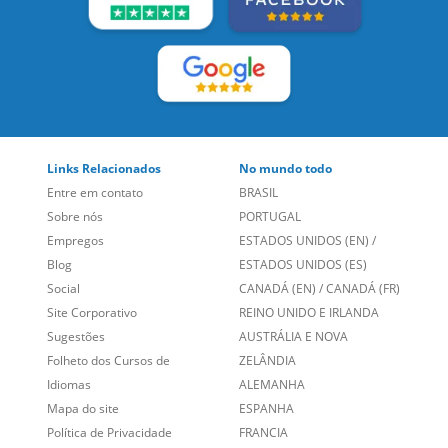
Links Relacionados
No mundo todo
Entre em contato
BRASIL
Sobre nós
PORTUGAL
Empregos
ESTADOS UNIDOS (EN)
/
Blog
ESTADOS UNIDOS (ES)
Social
CANADÁ (EN)
/
CANADÁ (FR)
Site Corporativo
REINO UNIDO E IRLANDA
Sugestões
AUSTRÁLIA E NOVA
Folheto dos Cursos de
ZELÂNDIA
Idiomas
ALEMANHA
Mapa do site
ESPANHA
Política de Privacidade
FRANCIA
Fale Conosco
+55 15 3500 8175