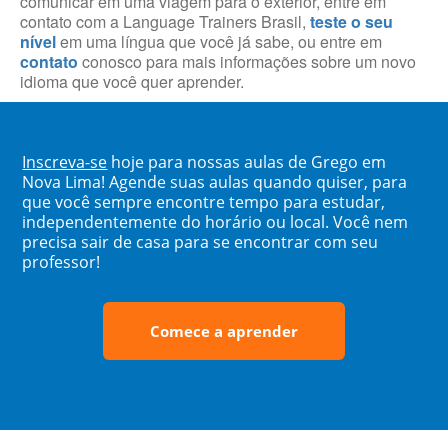
comunicar em uma viagem para o exterior, entre em
contato com a Language Trainers Brasil,
teste o seu
nível
em uma língua que você já sabe, ou entre em
contato
conosco para mais informações sobre um novo
idioma que você quer aprender.
Inscreva-se
hoje para nossas aulas de Grego em
Nova Lima! Agende suas aulas quando quiser, para
que você sempre encontre tempo para estudar,
independentemente do horário ou local. Você nem
precisa sair de casa para se encontrar com seu
professor!
Comece a aprender