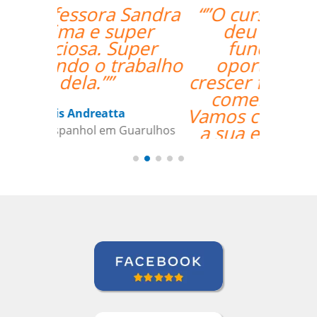
“”O curso foi ótimo, e
deu aos nossos
funcionários a
oportunidade de
crescer fora do horário
comercial normal.
Vamos continuar a usar
a sua empresa como
um parceiro daqui
para frente””
Todd Johnson
Curso de Inglês em Indianapolis,
International Aerospace Tubes