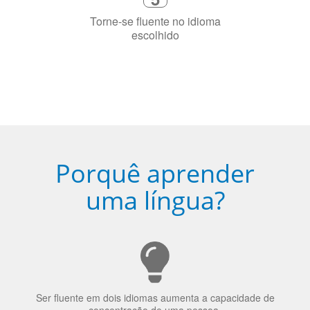
4
Fique combinado com um instrutor
de idioma nativo e certificado em
sua cidade (ou online)
5
Torne-se fluente no idioma
escolhido
Porquê aprender
uma língua?