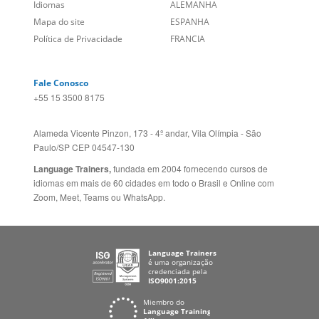
Empregos
ESTADOS UNIDOS (EN)
/
Blog
ESTADOS UNIDOS (ES)
Social
CANADÁ (EN)
/
CANADÁ (FR)
Site Corporativo
REINO UNIDO E IRLANDA
Sugestões
AUSTRÁLIA E NOVA
Folheto dos Cursos de
ZELÂNDIA
Idiomas
ALEMANHA
Mapa do site
ESPANHA
Política de Privacidade
FRANCIA
Fale Conosco
+55 15 3500 8175
Alameda Vicente Pinzon, 173 - 4º andar, Vila Olímpia - São
Paulo/SP CEP 04547-130
Language Trainers,
fundada em 2004 fornecendo cursos de
idiomas em mais de 60 cidades em todo o Brasil e Online com
Zoom, Meet, Teams ou WhatsApp.