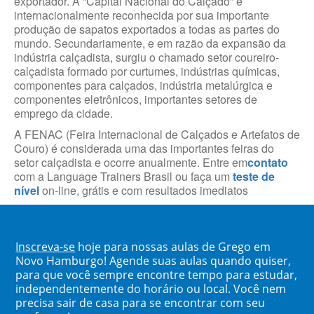
exportador. A “Capital Nacional do Calçado” é
internacionalmente reconhecida por sua importante
produção de sapatos exportados a todas as partes do
mundo. Secundariamente, e em razão da expansão da
indústria calçadista, surgiu o chamado setor coureiro-
calçadista formado por curtumes, indústrias químicas,
componentes para calçados, indústria metalúrgica e
componentes eletrônicos, importantes setores de
emprego da cidade.
A FENAC (Feira Internacional de Calçados e Artefatos de
Couro) é considerada uma das importantes feiras do
setor calçadista e ocorre anualmente. Entre em
contato
com a Language Trainers Brasil ou faça um
teste de
nível
on-line, grátis e com resultados imediatos
Inscreva-se
hoje para nossas aulas de Grego em
Novo Hamburgo! Agende suas aulas quando quiser,
para que você sempre encontre tempo para estudar,
independentemente do horário ou local. Você nem
precisa sair de casa para se encontrar com seu