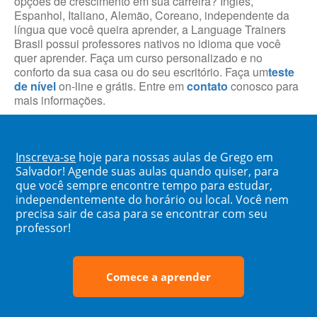
opções de crescimento em sua carreira? Inglês,
Espanhol, Italiano, Alemão, Coreano, independente da
língua que você queira aprender, a Language Trainers
Brasil possui professores nativos no idioma que você
quer aprender. Faça um curso personalizado e no
conforto da sua casa ou do seu escritório. Faça um
teste
de nível
on-line e grátis. Entre em
contato
conosco para
mais informações.
Inscreva-se
hoje para nossas aulas de Grego em
Salvador! Agende suas aulas quando quiser, para
que você sempre encontre tempo para estudar,
independentemente do horário ou local. Você nem
precisa sair de casa para se encontrar com seu
professor!
Comece a aprender