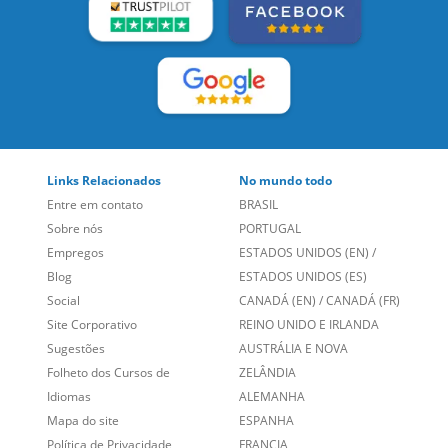
Links Relacionados
No mundo todo
Entre em contato
BRASIL
Sobre nós
PORTUGAL
Empregos
ESTADOS UNIDOS (EN)
/
Blog
ESTADOS UNIDOS (ES)
Social
CANADÁ (EN)
/
CANADÁ (FR)
Site Corporativo
REINO UNIDO E IRLANDA
Sugestões
AUSTRÁLIA E NOVA
Folheto dos Cursos de
ZELÂNDIA
Idiomas
ALEMANHA
Mapa do site
ESPANHA
Política de Privacidade
FRANCIA
Fale Conosco
+55 15 3500 8175