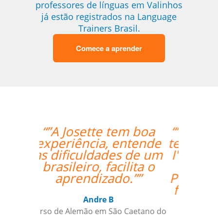
professores de línguas em Valinhos
já estão registrados na Language
Trainers Brasil.
Comece a aprender
“”I really enjoyed Ana's
teaching style and I feel
I've really grown in my
confidence with
Portuguese.I'm looking
forward to continuing
my lessons.””