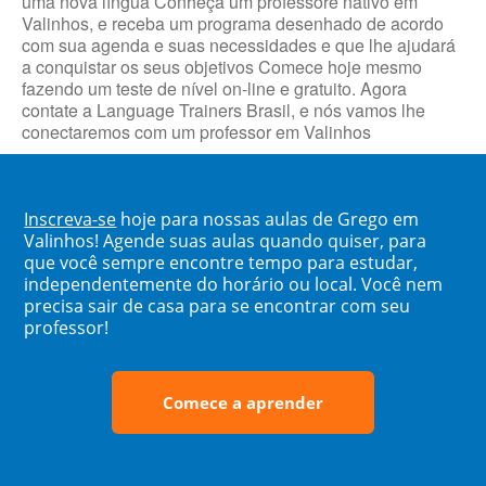
uma nova língua Conheça um professore nativo em
Valinhos, e receba um programa desenhado de acordo
com sua agenda e suas necessidades e que lhe ajudará
a conquistar os seus objetivos Comece hoje mesmo
fazendo um teste de nível on-line e gratuito. Agora
contate a Language Trainers Brasil, e nós vamos lhe
conectaremos com um professor em Valinhos
Inscreva-se
hoje para nossas aulas de Grego em
Valinhos! Agende suas aulas quando quiser, para
que você sempre encontre tempo para estudar,
independentemente do horário ou local. Você nem
precisa sair de casa para se encontrar com seu
professor!
Comece a aprender