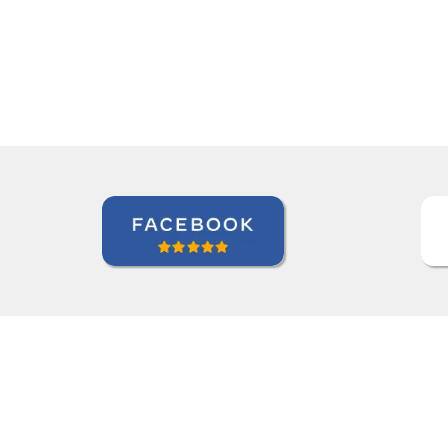
Antonio Pina
rim em Barueri, Gestora de Inteligência de Crédito