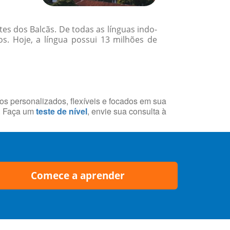
tes dos Balcãs. De todas as línguas indo-
s. Hoje, a língua possui 13 milhões de
sos personalizados, flexíveis e focados em sua
a. Faça um
teste de nível
, envie sua consulta à
Comece a aprender