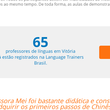
es ao mesmo tempo. De toda forma, as aulas de demonstr
65
professores de línguas em Vitória
á estão registrados na Language Trainers
Brasil.
ia Skype me fazer
“”Translated: "Th