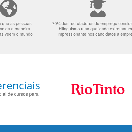
a que as pessoas
70% dos recrutadores de emprego consid
molda a maneira
bilinguismo uma qualidade extremame
as veem o mundo
impressionante nos candidatos a empr
renciais
ial de cursos para