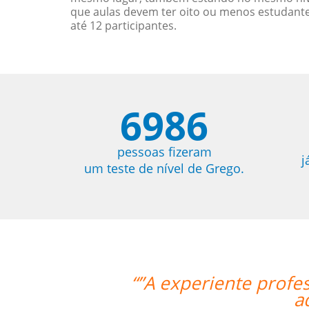
que aulas devem ter oito ou menos estudant
até 12 participantes.
6986
pessoas fizeram
j
um teste de nível de Grego.
astante didática e conseguiu mesmo v
eiros passos de Chinês Mandarim.””