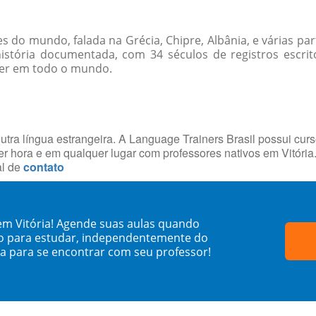
es do mundo, falada na Grécia, Chipre, Albânia, e várias par
istória documentada, com 34 séculos de registros escrito
cer em todo o mundo.
utra língua estrangeira. A Language Trainers Brasil possui cur
 hora e em qualquer lugar com professores nativos em Vitóri
al de
contato
em Vitória! Agende suas aulas quando
o para estudar, independentemente do
sa para se encontrar com seu professor!