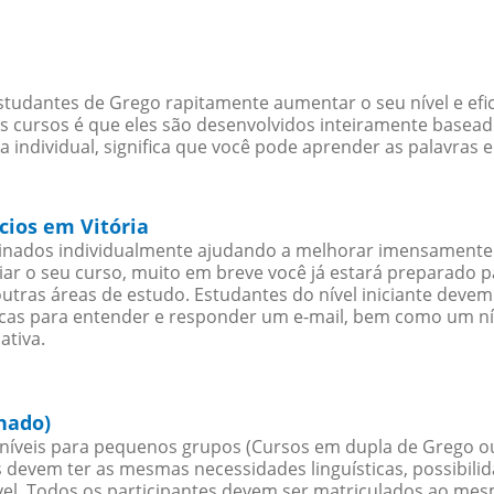
studantes de Grego rapitamente aumentar o seu nível e efi
cursos é que eles são desenvolvidos inteiramente baseado
individual, significa que você pode aprender as palavras 
cios em Vitória
sinados individualmente ajudando a melhorar imensamente
iciar o seu curso, muito em breve você já estará preparado
outras áreas de estudo. Estudantes do nível iniciante dev
ticas para entender e responder um e-mail, bem como um ní
ativa.
hado)
íveis para pequenos grupos (Cursos em dupla de Grego o
 devem ter as mesmas necessidades linguísticas, possibil
. Todos os participantes devem ser matriculados ao mesm