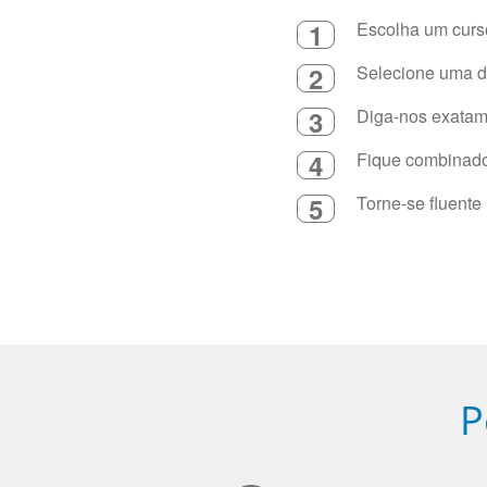
1
Escolha um curso
2
Selecione uma du
3
Diga-nos exatame
4
Fique combinado 
5
Torne-se fluente
P