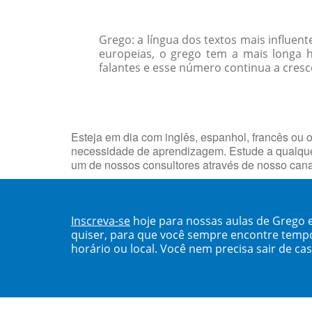
Grego: a língua dos textos mais influent
europeias, o grego tem a mais longa h
falantes e esse número continua a cres
Esteja em dia com inglês, espanhol, francês ou o
necessidade de aprendizagem. Estude a qualquer
um de nossos consultores através de nosso can
Inscreva-se
hoje para nossas aulas de Grego 
quiser, para que você sempre encontre temp
horário ou local. Você nem precisa sair de ca