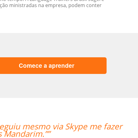
ação ministradas na empresa, podem conter
Comece a aprender
e classes are exceeding my expectatio
of useful teaching me