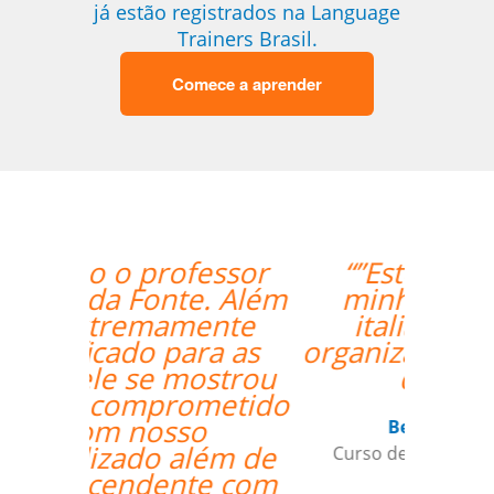
já estão registrados na Language
Trainers Brasil.
Comece a aprender
“”Estou amando
minhas aulas de
italiano, muito
organizado o trabalho
de vcs””
Beatris Castro
Curso de Italiano em Santos