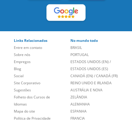
Links Relacionados
No mundo todo
Entre em contato
BRASIL
Sobre nós
PORTUGAL
Empregos
ESTADOS UNIDOS (EN)
/
Blog
ESTADOS UNIDOS (ES)
Social
CANADÁ (EN)
/
CANADÁ (FR)
Site Corporativo
REINO UNIDO E IRLANDA
Sugestões
AUSTRÁLIA E NOVA
Folheto dos Cursos de
ZELÂNDIA
Idiomas
ALEMANHA
Mapa do site
ESPANHA
Política de Privacidade
FRANCIA
Fale Conosco
+55 15 3500 8175
Alameda Vicente Pinzon, 173 - 4º andar, Vila Olímpia - São
Paulo/SP CEP 04547-130