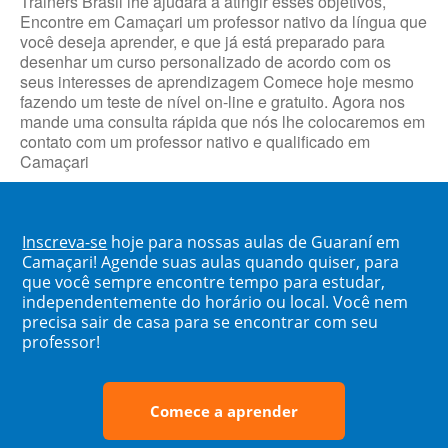
Trainers Brasil lhe ajudará a atingir esses objetivos,
Encontre em Camaçari um professor nativo da língua que
você deseja aprender, e que já está preparado para
desenhar um curso personalizado de acordo com os
seus interesses de aprendizagem Comece hoje mesmo
fazendo um teste de nível on-line e gratuito. Agora nos
mande uma consulta rápida que nós lhe colocaremos em
contato com um professor nativo e qualificado em
Camaçari
Inscreva-se
hoje para nossas aulas de Guaraní em
Camaçari! Agende suas aulas quando quiser, para
que você sempre encontre tempo para estudar,
independentemente do horário ou local. Você nem
precisa sair de casa para se encontrar com seu
professor!
Comece a aprender