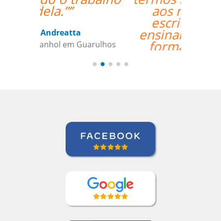
aos negócios /
escritório, e as
ensinando de uma
forma prática e
incorporada com a
aprendizagem em
geral.””
David Smith
Curso de Alemão em Portland,
Mecatrônica (TP / EMD), Daimler