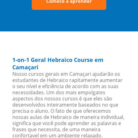
Comece a aprender
1-on-1 Geral Hebraico Course em
Camaçari
Nosso cursos gerais em Camaçari ajudarão os
estudantes de Hebraico rapitamente aumentar
o seu nível e eficiência de acordo com as suas
necessidades. Um dos mais empolgates
aspectos dos nossos cursos é que eles são
desenvolvidos inteiramente baseados no que
precisa o aluno. O fato de que oferecemos
nossas aulas de Hebraico de maneira individual,
significa que você pode aprender as palavras e
frases que necessita, de uma maneira
confortavel em um ambiente relaxado.