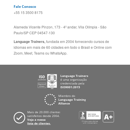
Site Corporativo
REINO UNIDO E IRLANDA
Sugestões
AUSTRÁLIA E NOVA
Folheto dos Cursos de
ZELÂNDIA
Idiomas
ALEMANHA
Mapa do site
ESPANHA
Política de Privacidade
FRANCIA
Fale Conosco
+55 15 3500 8175
Alameda Vicente Pinzon, 173 - 4º andar, Vila Olímpia - São
Paulo/SP CEP 04547-130
Language Trainers,
fundada em 2004 fornecendo cursos de
idiomas em mais de 60 cidades em todo o Brasil e Online com
Zoom, Meet, Teams ou WhatsApp.