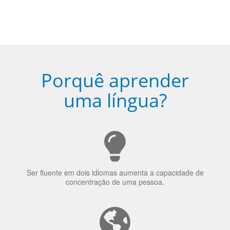
de idioma nativo e certificado em
sua cidade (ou online)
5
Torne-se fluente no idioma
escolhido
Porquê aprender
uma língua?