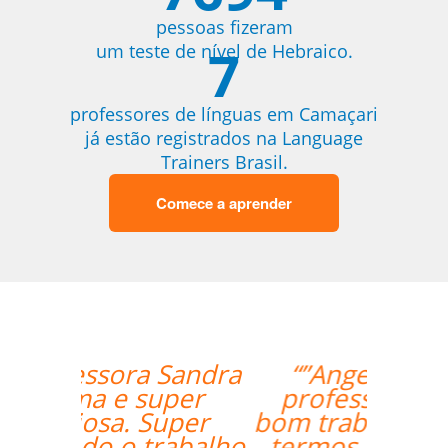
pessoas fizeram
7
um teste de nível de Hebraico.
professores de línguas em Camaçari
já estão registrados na Language
Trainers Brasil.
Comece a aprender
“”Angelica, minha
professora, fez um
bom trabalho trazendo
termos relacionados