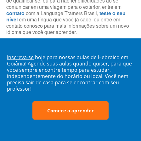
de qualificar-se, ou para não ter dificuldades ao se
comunicar em uma viagem para o exterior, entre em
contato
com a Language Trainers Brasil,
teste o seu
nível
em uma língua que você já sabe, ou entre em
contato conosco para mais informações sobre um novo
idioma que você quer aprender.
Inscreva-se
hoje para nossas aulas de Hebraico em
Goiânia! Agende suas aulas quando quiser, para que
você sempre encontre tempo para estudar,
independentemente do horário ou local. Você nem
precisa sair de casa para se encontrar com seu
professor!
Comece a aprender