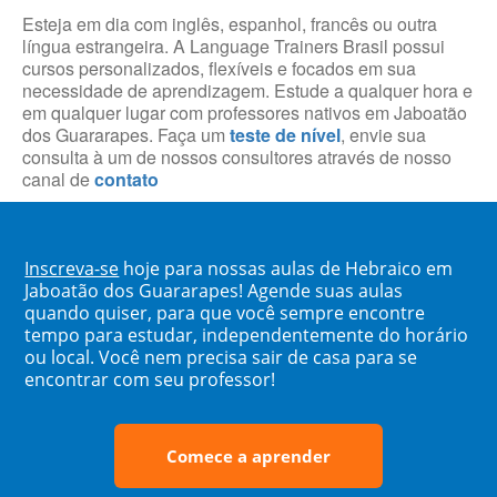
Esteja em dia com inglês, espanhol, francês ou outra
língua estrangeira. A Language Trainers Brasil possui
cursos personalizados, flexíveis e focados em sua
necessidade de aprendizagem. Estude a qualquer hora e
em qualquer lugar com professores nativos em Jaboatão
dos Guararapes. Faça um
teste de nível
, envie sua
consulta à um de nossos consultores através de nosso
canal de
contato
Inscreva-se
hoje para nossas aulas de Hebraico em
Jaboatão dos Guararapes! Agende suas aulas
quando quiser, para que você sempre encontre
tempo para estudar, independentemente do horário
ou local. Você nem precisa sair de casa para se
encontrar com seu professor!
Comece a aprender