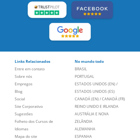
Links Relacionados
No mundo todo
Entre em contato
BRASIL
Sobre nós
PORTUGAL
Empregos
ESTADOS UNIDOS (EN)
/
Blog
ESTADOS UNIDOS (ES)
Social
CANADÁ (EN)
/
CANADÁ (FR)
Site Corporativo
REINO UNIDO E IRLANDA
Sugestões
AUSTRÁLIA E NOVA
Folheto dos Cursos de
ZELÂNDIA
Idiomas
ALEMANHA
Mapa do site
ESPANHA
Política de Privacidade
FRANCIA