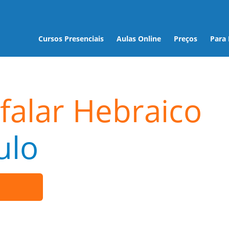
Cursos Presenciais
Aulas Online
Preços
Para
falar Hebraico
ulo