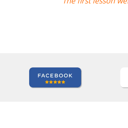
t very well! Prof. Carlos could teach 
we're quite satisfied with that. 
Ziyi Pan
Curso de em São Paulo