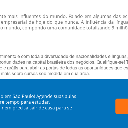
ente mais influentes do mundo. Falado em algumas das ec
empresarial de hoje do que nunca. A influência da língua
 o mundo, compondo uma comunidade totalizando 9 milhões
timento e com toda a diversidade de nacionalidades e línguas,
portunidades na capital brasileira dos negócios. Qualifique-se!
e e grátis para abrir as portas de todas as oportunidades que 
e mais sobre cursos sob medida em sua área.
co em São Paulo! Agende suas aulas
re tempo para estudar,
 nem precisa sair de casa para se