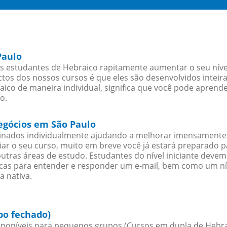
Paulo
s estudantes de Hebraico rapitamente aumentar o seu nível
os dos nossos cursos é que eles são desenvolvidos inteir
ico de maneira individual, significa que você pode aprende
o.
negócios em São Paulo
sinados individualmente ajudando a melhorar imensamente
iciar o seu curso, muito em breve você já estará preparado
outras áreas de estudo. Estudantes do nível iniciante dev
ticas para entender e responder um e-mail, bem como um ní
a nativa.
po fechado)
poníveis para pequenos grupos (Cursos em dupla de Hebra