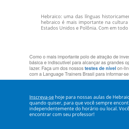
Hebraico: uma das línguas historicam
hebraico é mais importante na cultura 
Estados Unidos e Polônia. Com em todo
Como o mais importante polo de atração de inves
básica e indiscutível para alcançar as grandes o
lazer. Faça um dos nossos
testes de nível
on-lin
com a Language Trainers Brasil para informar-s
Inscreva-se
hoje para nossas aulas de Hebrai
quando quiser, para que você sempre encont
independentemente do horário ou local. Você
encontrar com seu professor!