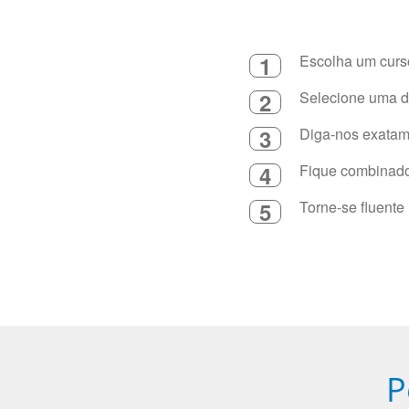
1
Escolha um curso
2
Selecione uma du
3
Diga-nos exatame
4
Fique combinado 
5
Torne-se fluente
P