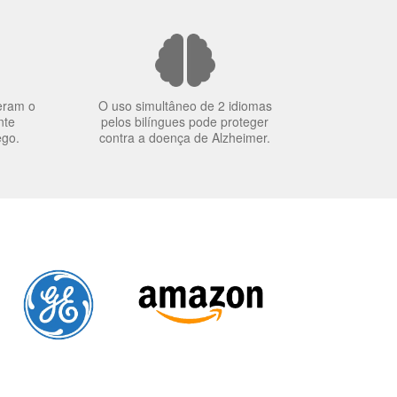
eram o
O uso simultâneo de 2 idiomas
nte
pelos bilíngues pode proteger
ego.
contra a doença de Alzheimer.