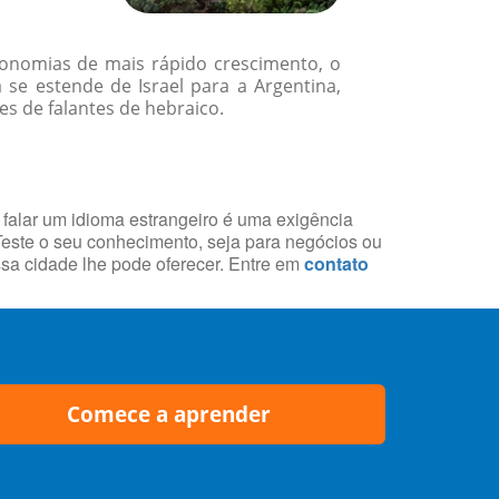
onomias de mais rápido crescimento, o
 se estende de Israel para a Argentina,
 de falantes de hebraico.
 falar um idioma estrangeiro é uma exigência
 Teste o seu conhecimento, seja para negócios ou
essa cidade lhe pode oferecer. Entre em
contato
Comece a aprender