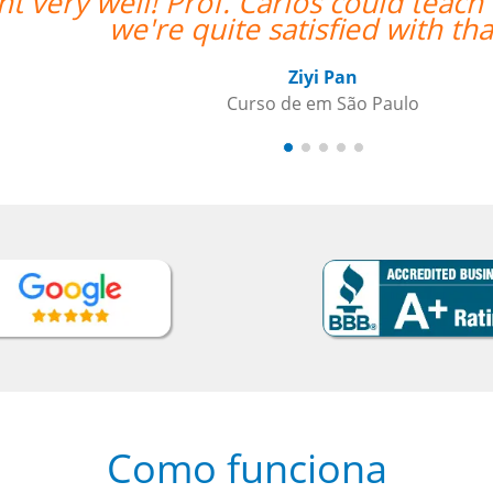
both in Chinese and English and
“”
””
Como funciona