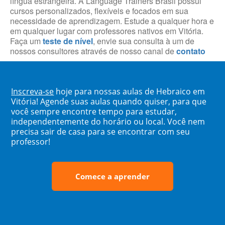
língua estrangeira. A Language Trainers Brasil possui
cursos personalizados, flexíveis e focados em sua
necessidade de aprendizagem. Estude a qualquer hora e
em qualquer lugar com professores nativos em Vitória.
Faça um
teste de nível
, envie sua consulta à um de
nossos consultores através de nosso canal de
contato
Inscreva-se
hoje para nossas aulas de Hebraico em
Vitória! Agende suas aulas quando quiser, para que
você sempre encontre tempo para estudar,
independentemente do horário ou local. Você nem
precisa sair de casa para se encontrar com seu
professor!
Comece a aprender