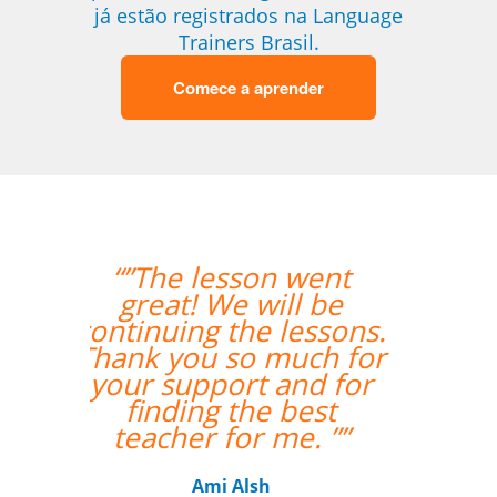
já estão registrados na Language
Trainers Brasil.
Comece a aprender
“”A aluna esta
adorando o curso e
também gostou
bastante da
professora.””
Gustavo Chelin
Curso de Português em Jundiaí