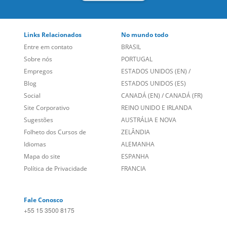
Links Relacionados
No mundo todo
Entre em contato
BRASIL
Sobre nós
PORTUGAL
Empregos
ESTADOS UNIDOS (EN)
/
Blog
ESTADOS UNIDOS (ES)
Social
CANADÁ (EN)
/
CANADÁ (FR)
Site Corporativo
REINO UNIDO E IRLANDA
Sugestões
AUSTRÁLIA E NOVA
Folheto dos Cursos de
ZELÂNDIA
Idiomas
ALEMANHA
Mapa do site
ESPANHA
Política de Privacidade
FRANCIA
Fale Conosco
+55 15 3500 8175
Alameda Vicente Pinzon, 173 - 4º andar, Vila Olímpia - São
Paulo/SP CEP 04547-130