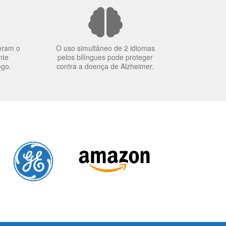
eram o
O uso simultâneo de 2 idiomas
nte
pelos bilíngues pode proteger
ego.
contra a doença de Alzheimer.