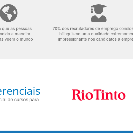
a que as pessoas
70% dos recrutadores de emprego consid
molda a maneira
bilinguismo uma qualidade extremame
as veem o mundo
impressionante nos candidatos a empr
renciais
ial de cursos para