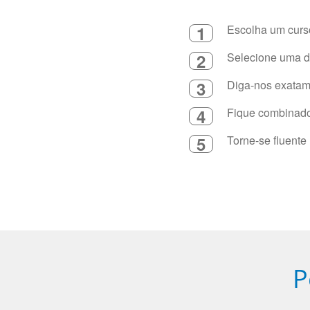
1
Escolha um curso
2
Selecione uma du
3
Diga-nos exatame
4
Fique combinado 
5
Torne-se fluente
P