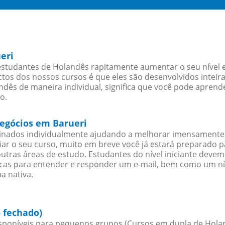
eri
estudantes de Holandês rapitamente aumentar o seu nível e
os dos nossos cursos é que eles são desenvolvidos inteir
dês de maneira individual, significa que você pode aprende
o.
negócios em Barueri
sinados individualmente ajudando a melhorar imensamente
iciar o seu curso, muito em breve você já estará preparado
outras áreas de estudo. Estudantes do nível iniciante dev
ticas para entender e responder um e-mail, bem como um ní
a nativa.
 fechado)
poníveis para pequenos grupos (Cursos em dupla de Hola