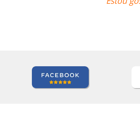
 gostando muito das aulas, deveria ter 
Andréia van Halst
Curso de Holandês em Curitiba