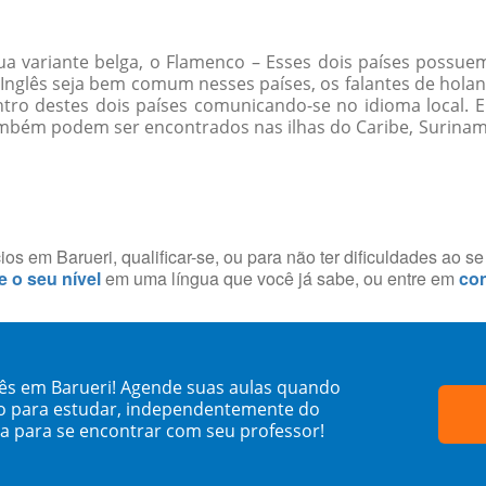
ua variante belga, o Flamenco – Esses dois países possue
m Inglês seja bem comum nesses países, os falantes de hol
entro destes dois países comunicando-se no idioma local
também podem ser encontrados nas ilhas do Caribe, Surinam
s em Barueri, qualificar-se, ou para não ter dificuldades ao s
e o seu nível
em uma língua que você já sabe, ou entre em
con
ês em Barueri! Agende suas aulas quando
o para estudar, independentemente do
sa para se encontrar com seu professor!