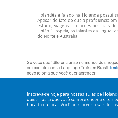
Holandês é falado na Holanda possui s
Apesar do fato de que a proficiência e
estudo, viagens e relações pessoais d
União Europeia, os falantes da língua 
do Norte e Austrália.
Se você quer diferenciar-se no mundo dos negócio
em contato com a Language Trainers Brasil,
test
novo idioma que você quer aprender
Inscreva-se
hoje para nossas aulas de Holand
quiser, para que você sempre encontre temp
horário ou local. Você nem precisa sair de ca