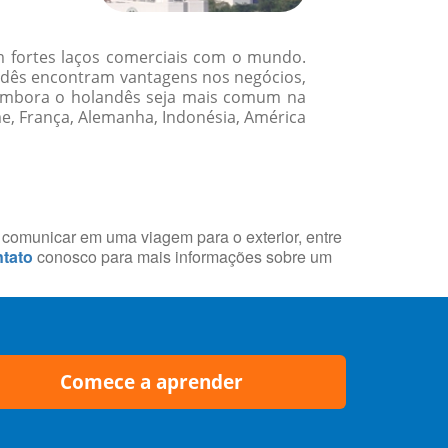
m fortes laços comerciais com o mundo.
andês encontram vantagens nos negócios,
. Embora o holandês seja mais comum na
e, França, Alemanha, Indonésia, América
e comunicar em uma viagem para o exterior, entre
tato
conosco para mais informações sobre um
Comece a aprender