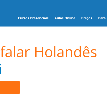
Cursos Presenciais
Aulas Online
Preços
Para
falar Holandês
i