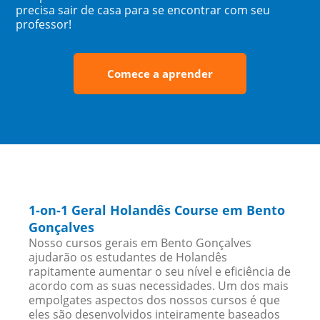
precisa sair de casa para se encontrar com seu
professor!
Comece a aprender
1-on-1 Geral Holandês Course em Bento
Gonçalves
Nosso cursos gerais em Bento Gonçalves
ajudarão os estudantes de Holandês
rapitamente aumentar o seu nível e eficiência de
acordo com as suas necessidades. Um dos mais
empolgates aspectos dos nossos cursos é que
eles são desenvolvidos inteiramente baseados