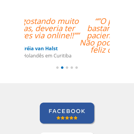
“”O professor é
bastante atencioso,
paciente e didático.
Não poderia estar mais
feliz com a aula.””
Jonas Morais
Curso de Coreano em Ribeirao Preto