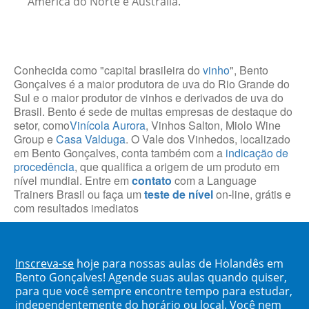
América do Norte e Austrália.
Conhecida como "capital brasileira do
vinho
", Bento
Gonçalves é a maior produtora de uva do Rio Grande do
Sul e o maior produtor de vinhos e derivados de uva do
Brasil. Bento é sede de muitas empresas de destaque do
setor, como
Vinícola Aurora
, Vinhos Salton, Miolo Wine
Group e
Casa Valduga
. O Vale dos Vinhedos, localizado
em Bento Gonçalves, conta também com a
indicação de
procedência
, que qualifica a origem de um produto em
nível mundial. Entre em
contato
com a Language
Trainers Brasil ou faça um
teste de nível
on-line, grátis e
com resultados imediatos
Inscreva-se
hoje para nossas aulas de Holandês em
Bento Gonçalves! Agende suas aulas quando quiser,
para que você sempre encontre tempo para estudar,
independentemente do horário ou local. Você nem