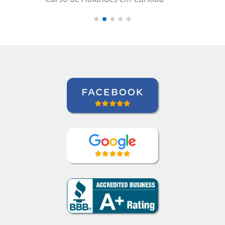
teaching methods."””
Elder Gomes Dutra
Curso de Italiano em Campo Grande