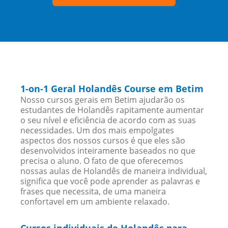
1-on-1 Geral Holandês Course em Betim
Nosso cursos gerais em Betim ajudarão os
estudantes de Holandês rapitamente aumentar
o seu nível e eficiência de acordo com as suas
necessidades. Um dos mais empolgates
aspectos dos nossos cursos é que eles são
desenvolvidos inteiramente baseados no que
precisa o aluno. O fato de que oferecemos
nossas aulas de Holandês de maneira individual,
significa que você pode aprender as palavras e
frases que necessita, de uma maneira
confortavel em um ambiente relaxado.