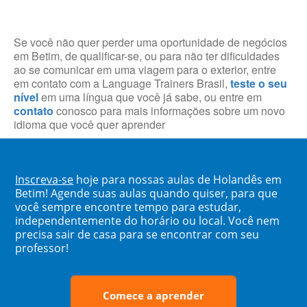
Se você não quer perder uma oportunidade de negócios
em Betim, de qualificar-se, ou para não ter dificuldades
ao se comunicar em uma viagem para o exterior, entre
em contato com a Language Trainers Brasil,
teste o seu
nível
em uma língua que você já sabe, ou entre em
contato
conosco para mais informações sobre um novo
idioma que você quer aprender
Inscreva-se
hoje para nossas aulas de Holandês em
Betim! Agende suas aulas quando quiser, para que
você sempre encontre tempo para estudar,
independentemente do horário ou local. Você nem
precisa sair de casa para se encontrar com seu
professor!
Comece a aprender