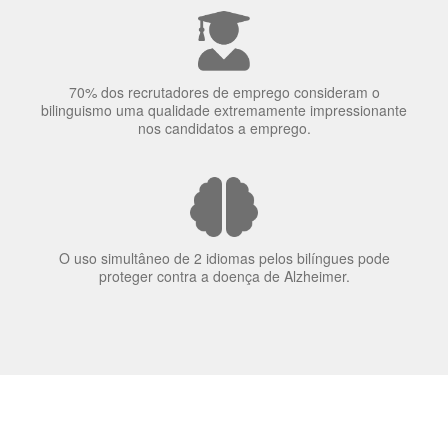
A língua que as pessoas falam molda a maneira como
elas veem o mundo
70% dos recrutadores de emprego consideram o
bilinguismo uma qualidade extremamente impressionante
nos candidatos a emprego.
O uso simultâneo de 2 idiomas pelos bilíngues pode
proteger contra a doença de Alzheimer.