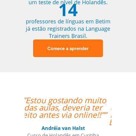
14
um teste de nível de Holandês.
professores de línguas em Betim
já estão registrados na Language
Trainers Brasil.
Comece a aprender
“”Translated: "The
classes are exceeding
my expectations. Prof
Enrico is excellent and
has a lot of useful