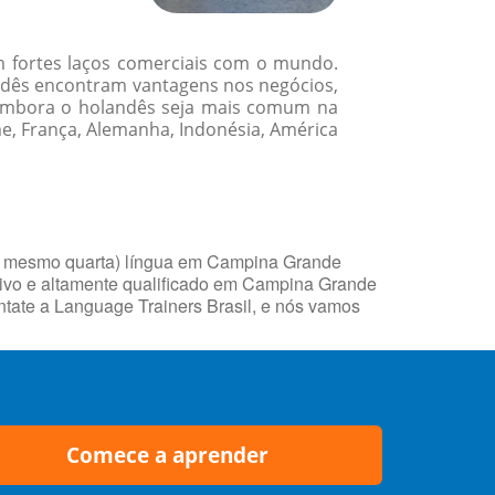
m fortes laços comerciais com o mundo.
andês encontram vantagens nos negócios,
. Embora o holandês seja mais comum na
e, França, Alemanha, Indonésia, América
té mesmo quarta) língua em Campina Grande
tivo e altamente qualificado em Campina Grande
ontate a Language Trainers Brasil, e nós vamos
Comece a aprender