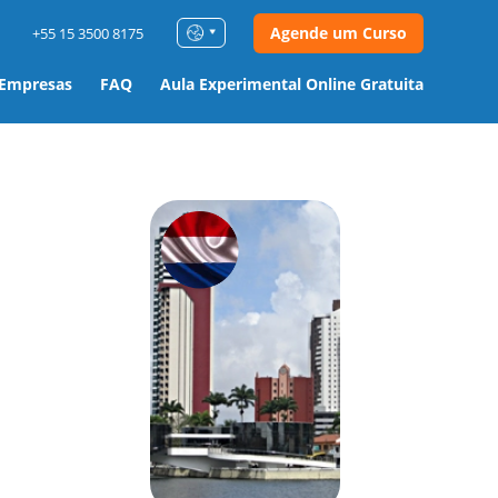
Agende um Curso
+55 15 3500 8175
 Empresas
FAQ
Aula Experimental Online Gratuita