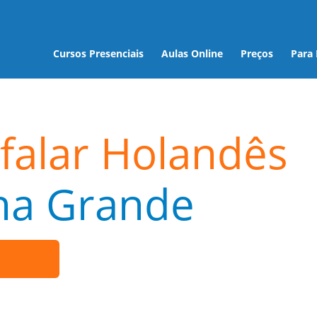
Cursos Presenciais
Aulas Online
Preços
Para
falar Holandês
na Grande