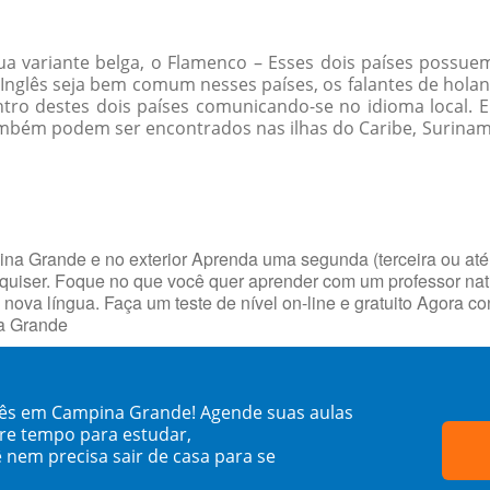
ua variante belga, o Flamenco – Esses dois países possue
m Inglês seja bem comum nesses países, os falantes de hol
entro destes dois países comunicando-se no idioma local
também podem ser encontrados nas ilhas do Caribe, Surinam
na Grande e no exterior Aprenda uma segunda (terceira ou a
quiser. Foque no que você quer aprender com um professor na
nova língua. Faça um teste de nível on-line e gratuito Agora c
a Grande
dês em Campina Grande! Agende suas aulas
re tempo para estudar,
 nem precisa sair de casa para se