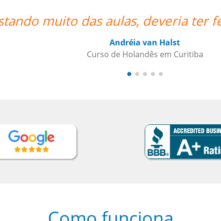
es via online!!””
Como funciona