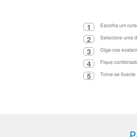
1
Escolha um curso
2
Selecione uma du
3
Diga-nos exatame
4
Fique combinado 
5
Torne-se fluente
P