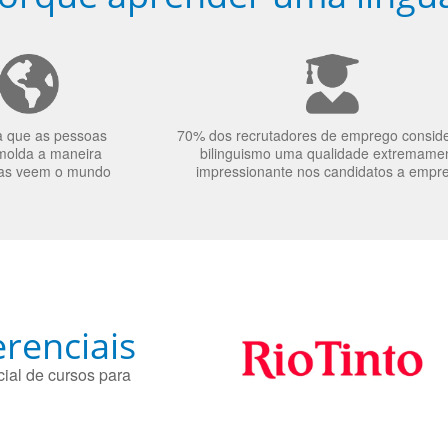
a que as pessoas
70% dos recrutadores de emprego consid
molda a maneira
bilinguismo uma qualidade extremame
as veem o mundo
impressionante nos candidatos a empr
renciais
ial de cursos para