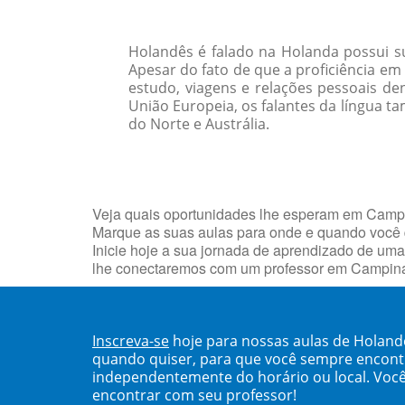
Holandês é falado na Holanda possui s
Apesar do fato de que a proficiência e
estudo, viagens e relações pessoais d
União Europeia, os falantes da língua 
do Norte e Austrália.
Veja quais oportunidades lhe esperam em Campi
Marque as suas aulas para onde e quando você 
Inicie hoje a sua jornada de aprendizado de uma 
lhe conectaremos com um professor em Campin
Inscreva-se
hoje para nossas aulas de Holan
quando quiser, para que você sempre encont
independentemente do horário ou local. Você
encontrar com seu professor!