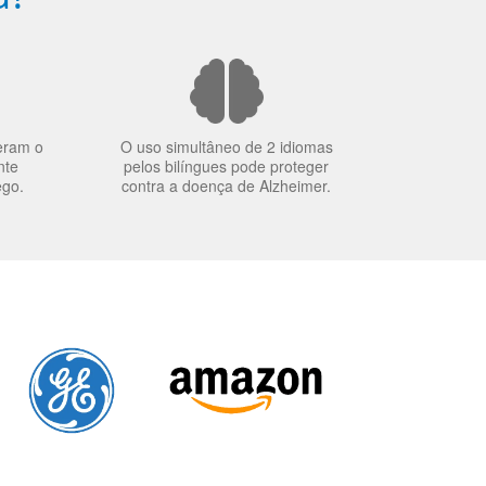
eram o
O uso simultâneo de 2 idiomas
nte
pelos bilíngues pode proteger
ego.
contra a doença de Alzheimer.