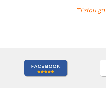
muito das aulas, deveria ter feito ant
Andréia van Halst
Curso de Holandês em Curitiba