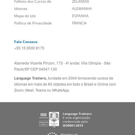
Sobre nós
PORTUGAL
Empregos
ESTADOS UNIDOS (EN)
/
Blog
ESTADOS UNIDOS (ES)
Social
CANADÁ (EN)
/
CANADÁ (FR)
Site Corporativo
REINO UNIDO E IRLANDA
Sugestões
AUSTRÁLIA E NOVA
Folheto dos Cursos de
ZELÂNDIA
Idiomas
ALEMANHA
Mapa do site
ESPANHA
Política de Privacidade
FRANCIA
Fale Conosco
+55 15 3500 8175
Alameda Vicente Pinzon, 173 - 4º andar, Vila Olímpia - São
Paulo/SP CEP 04547-130
Language Trainers,
fundada em 2004 fornecendo cursos de
idiomas em mais de 60 cidades em todo o Brasil e Online com
Zoom, Meet, Teams ou WhatsApp.