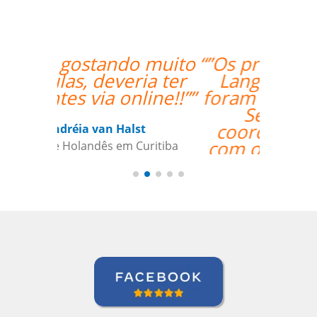
“”Os procedimentos da
Language Trainers
foram bastante fáceis.
Ser capaz de
coordenar as aulas
com o professor que
tem relativa autonomia
foi uma grande ajuda.””
Claudia Taglich
Curso de Italiano em Long Island,
Extended Care Health Services