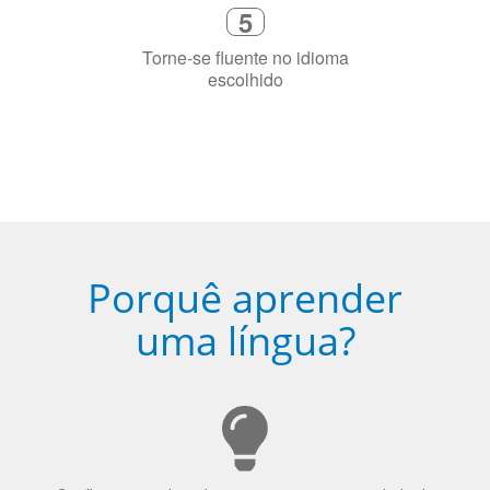
precisa aprender a língua
4
Fique combinado com um instrutor
de idioma nativo e certificado em
sua cidade (ou online)
5
Torne-se fluente no idioma
escolhido
Porquê aprender