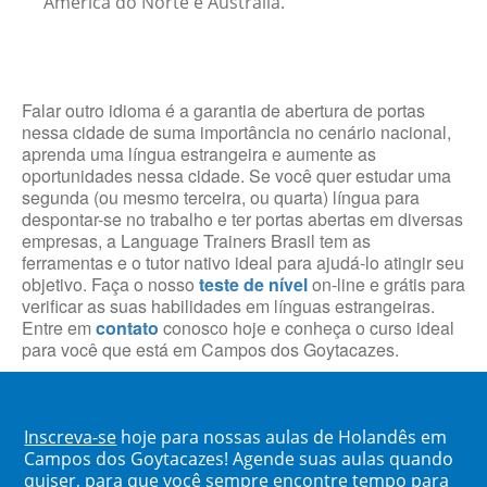
América do Norte e Austrália.
Falar outro idioma é a garantia de abertura de portas
nessa cidade de suma importância no cenário nacional,
aprenda uma língua estrangeira e aumente as
oportunidades nessa cidade. Se você quer estudar uma
segunda (ou mesmo terceira, ou quarta) língua para
despontar-se no trabalho e ter portas abertas em diversas
empresas, a Language Trainers Brasil tem as
ferramentas e o tutor nativo ideal para ajudá-lo atingir seu
objetivo. Faça o nosso
teste de nível
on-line e grátis para
verificar as suas habilidades em línguas estrangeiras.
Entre em
contato
conosco hoje e conheça o curso ideal
para você que está em Campos dos Goytacazes.
Inscreva-se
hoje para nossas aulas de Holandês em
Campos dos Goytacazes! Agende suas aulas quando
quiser, para que você sempre encontre tempo para