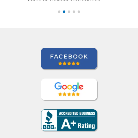
Luana Terrível
Curso de Alemão em Ribeirao Preto