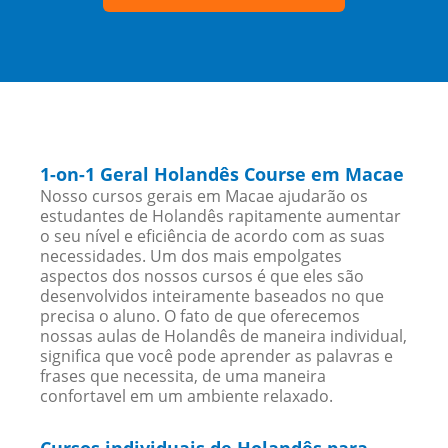
1-on-1 Geral Holandês Course em Macae
Nosso cursos gerais em Macae ajudarão os
estudantes de Holandês rapitamente aumentar
o seu nível e eficiência de acordo com as suas
necessidades. Um dos mais empolgates
aspectos dos nossos cursos é que eles são
desenvolvidos inteiramente baseados no que
precisa o aluno. O fato de que oferecemos
nossas aulas de Holandês de maneira individual,
significa que você pode aprender as palavras e
frases que necessita, de uma maneira
confortavel em um ambiente relaxado.