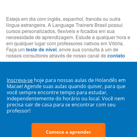
Esteja em dia com inglês, espanhol, francês ou outra
língua estrangeira. A Language Trainers Brasil possui
cursos personalizados, flexíveis e focados em sua
necessidade de aprendizagem. Estude a qualquer hora e
em qualquer lugar com professores nativos em Vitória.
Faça um
teste de nível
, envie sua consulta à um de
nossos consultores através de nosso canal de
contato
Inscreva-se
hoje para nossas aulas de Holandês em
Macae! Agende suas aulas quando quiser, para que
você sempre encontre tempo para estudar,
independentemente do horário ou local. Você nem
precisa sair de casa para se encontrar com seu
professor!
Comece a aprender