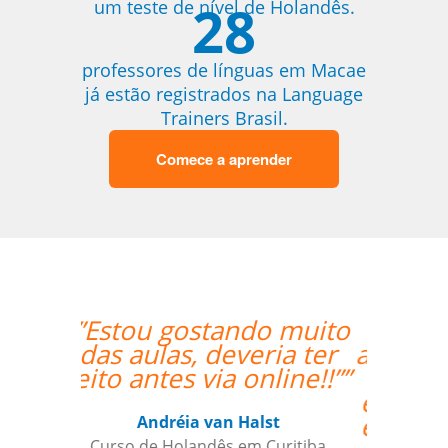
28
um teste de nível de Holandês.
professores de línguas em Macae
já estão registrados na Language
Trainers Brasil.
Comece a aprender
“”A minha primeira
aula foi ótima, foi além
das minhas
expectativas. Ele é um
excelente professor.””