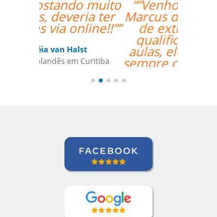
“”Venho o professor
Marcus da Fonte. Além
de extremamente
qualificado para as
aulas, ele se mostrou
sempre comprometido
com nosso
aprendizado além de
condescendente com
nossos horários.””
Juliana Jimenez
Curso de Sueco em Rio de Janeiro