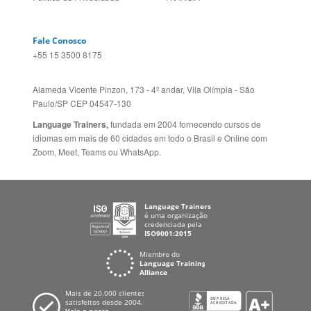
Social
CANADÁ (EN)
/
CANADÁ (FR)
Site Corporativo
REINO UNIDO E IRLANDA
Sugestões
AUSTRÁLIA E NOVA
Folheto dos Cursos de
ZELÂNDIA
Idiomas
ALEMANHA
Mapa do site
ESPANHA
Política de Privacidade
FRANCIA
Fale Conosco
+55 15 3500 8175
Alameda Vicente Pinzon, 173 - 4º andar, Vila Olímpia - São
Paulo/SP CEP 04547-130
Language Trainers,
fundada em 2004 fornecendo cursos de
idiomas em mais de 60 cidades em todo o Brasil e Online com
Zoom, Meet, Teams ou WhatsApp.