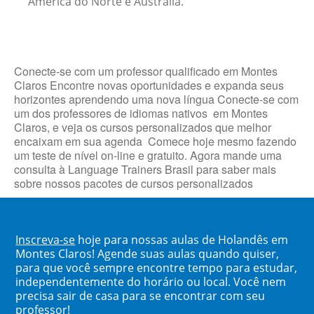
América do Norte e Austrália.
Conecte-se com um professor qualificado em Montes
Claros Encontre novas oportunidades e expanda seus
horizontes aprendendo uma nova língua Conecte-se com
um dos professores de idiomas nativos em Montes
Claros, e veja os cursos personalizados que melhor
encaixam em sua agenda Comece hoje mesmo fazendo
um teste de nível on-line e gratuito. Agora mande uma
consulta à Language Trainers Brasil para saber mais
sobre nossos pacotes de cursos personalizados
Inscreva-se
hoje para nossas aulas de Holandês em
Montes Claros! Agende suas aulas quando quiser,
para que você sempre encontre tempo para estudar,
independentemente do horário ou local. Você nem
precisa sair de casa para se encontrar com seu
professor!