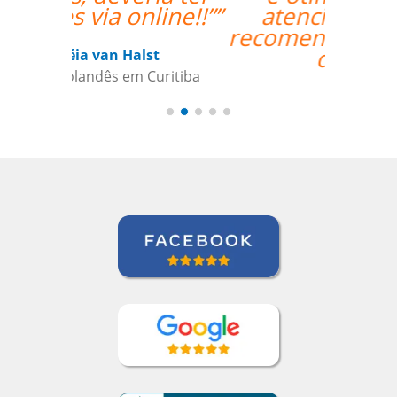
atenciosa. Super
recomendo o trabalho
dela.””
Isis Andreatta
Curso de Espanhol em Guarulhos