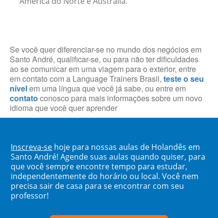
América do Norte e Austrália.
Se você quer diferenciar-se no mundo dos negócios em
Santo André, qualificar-se, ou para não ter dificuldades
ao se comunicar em uma viagem para o exterior, entre
em contato com a Language Trainers Brasil,
teste o seu
nível
em uma língua que você já sabe, ou entre em
contato
conosco para mais informações sobre um novo
idioma que você quer aprender
Inscreva-se
hoje para nossas aulas de Holandês em
Santo André! Agende suas aulas quando quiser, para
que você sempre encontre tempo para estudar,
independentemente do horário ou local. Você nem
precisa sair de casa para se encontrar com seu
professor!