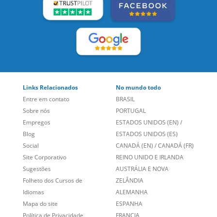
LEIA NOSSAS AVALIAÇÕES:
Links Relacionados
No mundo todo
Entre em contato
BRASIL
Sobre nós
PORTUGAL
Empregos
ESTADOS UNIDOS (EN)
/
Blog
ESTADOS UNIDOS (ES)
Social
CANADÁ (EN)
/
CANADÁ (FR)
Site Corporativo
REINO UNIDO E IRLANDA
Sugestões
AUSTRÁLIA E NOVA
Folheto dos Cursos de
ZELÂNDIA