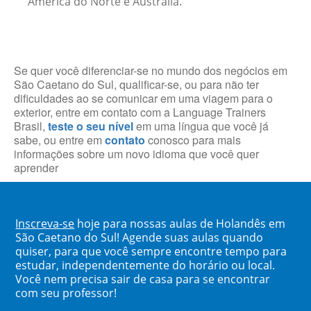
América do Norte e Austrália.
Se quer você diferenciar-se no mundo dos negócios em
São Caetano do Sul, qualificar-se, ou para não ter
dificuldades ao se comunicar em uma viagem para o
exterior, entre em contato com a Language Trainers
Brasil,
teste o seu nível
em uma língua que você já
sabe, ou entre em
contato
conosco para mais
informações sobre um novo idioma que você quer
aprender
Inscreva-se
hoje para nossas aulas de Holandês em
São Caetano do Sul! Agende suas aulas quando
quiser, para que você sempre encontre tempo para
estudar, independentemente do horário ou local.
Você nem precisa sair de casa para se encontrar
com seu professor!