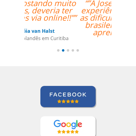
“”A Josette tem boa
experiência, entende
as dificuldades de um
brasileiro, facilita o
aprendizado.””
Andre B
Curso de Alemão em São Caetano do
Sul