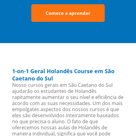
Comece a aprender
1-on-1 Geral Holandês Course em São
Caetano do Sul
Nosso cursos gerais em São Caetano do Sul
ajudarão os estudantes de Holandês
rapitamente aumentar o seu nível e eficiência de
acordo com as suas necessidades. Um dos mais
empolgates aspectos dos nossos cursos é que
eles são desenvolvidos inteiramente baseados
no que precisa o aluno. O fato de que
oferecemos nossas aulas de Holandês de
maneira individual, significa que você pode