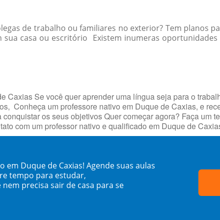
egas de trabalho ou familiares no exterior? Tem planos pa
sua casa ou escritório Existem inumeras oportunidades p
e Caxias Se você quer aprender uma língua seja para o trabal
jetivos, Conheça um professore nativo em Duque de Caxias, e 
 conquistar os seus objetivos Quer começar agora? Faça um te
tato com um professor nativo e qualificado em Duque de Caxia
o em Duque de Caxias! Agende suas aulas
re tempo para estudar,
 nem precisa sair de casa para se