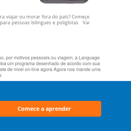
ra viajar ou morar fora do país? Começe
ara pessoas bilingues e poliglotas Vai
ho, por motivos pessoais ou viagem, a Language
receba um programa desenhado de acordo com sua
ste de nível on-line agora Agora nos mande uma
s
Comece a aprender