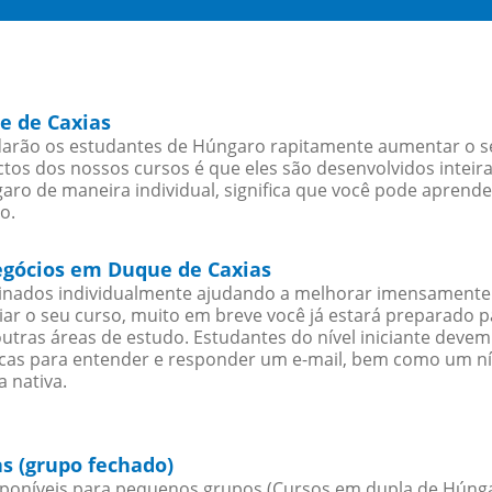
e de Caxias
arão os estudantes de Húngaro rapitamente aumentar o seu
os dos nossos cursos é que eles são desenvolvidos inteir
ro de maneira individual, significa que você pode aprender
o.
egócios em Duque de Caxias
sinados individualmente ajudando a melhorar imensamente
iciar o seu curso, muito em breve você já estará preparado
outras áreas de estudo. Estudantes do nível iniciante dev
ticas para entender e responder um e-mail, bem como um ní
 nativa.
s (grupo fechado)
poníveis para pequenos grupos (Cursos em dupla de Húnga