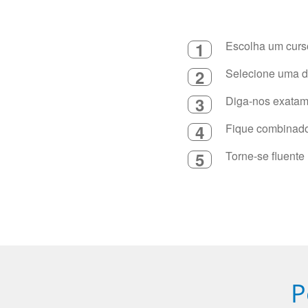
1
Escolha um curso
2
Selecione uma du
3
Diga-nos exatame
4
Fique combinado 
5
Torne-se fluente
P