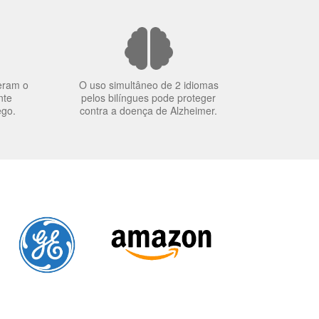
eram o
O uso simultâneo de 2 idiomas
nte
pelos bilíngues pode proteger
ego.
contra a doença de Alzheimer.