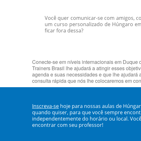
Você quer comunicar-se com amigos, col
um curso personalizado de Húngaro em 
ficar fora dessa?
Conecte-se em níveis internacionais em Duque d
Trainers Brasil lhe ajudará a atingir esses ob
agenda e suas necessidades e que lhe ajudará a
consulta rápida que nós lhe colocaremos em con
Inscreva-se
hoje para nossas aulas de Húngar
quando quiser, para que você sempre encont
independentemente do horário ou local. Você
encontrar com seu professor!