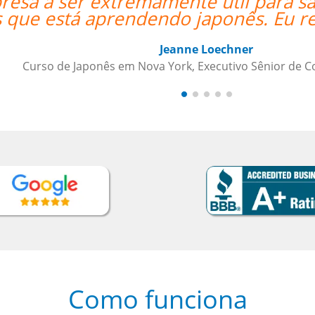
er as necessidades da minha
“”A e
ndo a qualquer um.””
psiCo
Como funciona