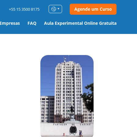
Agende um Curso
+55 15 3500 8175
 Empresas
FAQ
Aula Experimental Online Gratuita