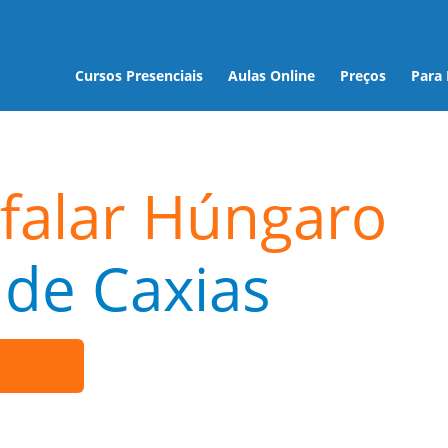
Cursos Presenciais
Aulas Online
Preços
Para
falar Húngaro
de Caxias