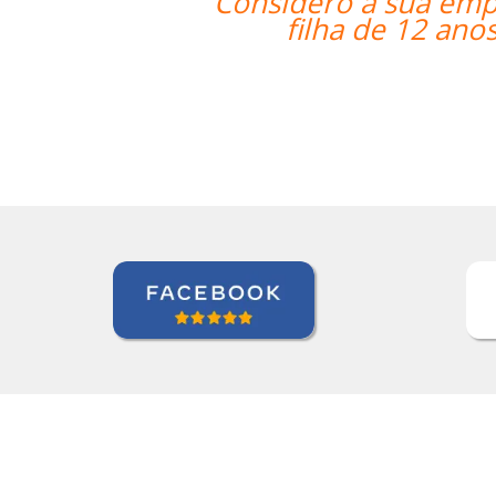
 ser extremamente útil para satisfaz
 está aprendendo japonês. Eu recome
Jeanne Loechner
 de Japonês em Nova York, Executivo Sênior de Contas, Pe