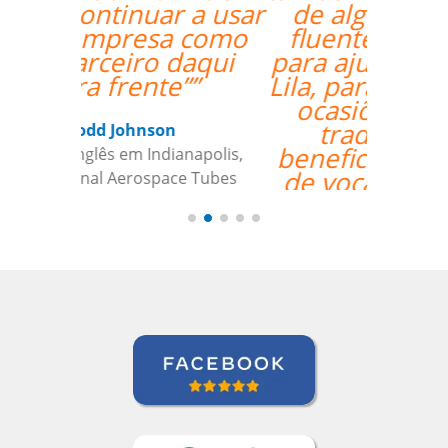
de alguém que fala
fluentemente russo
para ajudai ainda mais
Lila, para aquelas raras
ocasiões em que a
tradução pode
beneficiar a aquisição
de vocabulário. Bem
feito!””
Liya Kondratieva
Curso de Inglês em Orlando