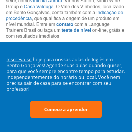
setor, como
Vinícola Aurora
, Vinhos Salton, Miolo Wine
Group e
Casa Valduga
. O Vale dos Vinhedos, localizado
em Bento Gonçalves, conta também com a
indicação de
procedência
, que qualifica a origem de um produto em
nível mundial. Entre em
contato
com a Language
Trainers Brasil ou faça um
teste de nível
on-line, grátis e
com resultados imediatos
Inscreva-se
hoje para nossas aulas de Inglês em
Bento Gonçalves! Agende suas aulas quando quiser,
para que você sempre encontre tempo para estudar,
independentemente do horário ou local. Você nem
precisa sair de casa para se encontrar com seu
professor!
Comece a aprender