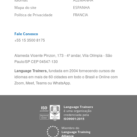
Social
CANADÁ (EN)
/
CANADÁ (FR)
Site Corporativo
REINO UNIDO E IRLANDA
Sugestões
AUSTRÁLIA E NOVA
Folheto dos Cursos de
ZELÂNDIA
Idiomas
ALEMANHA
Mapa do site
ESPANHA
Política de Privacidade
FRANCIA
Fale Conosco
+55 15 3500 8175
Alameda Vicente Pinzon, 173 - 4º andar, Vila Olímpia - São
Paulo/SP CEP 04547-130
Language Trainers,
fundada em 2004 fornecendo cursos de
idiomas em mais de 60 cidades em todo o Brasil e Online com
Zoom, Meet, Teams ou WhatsApp.