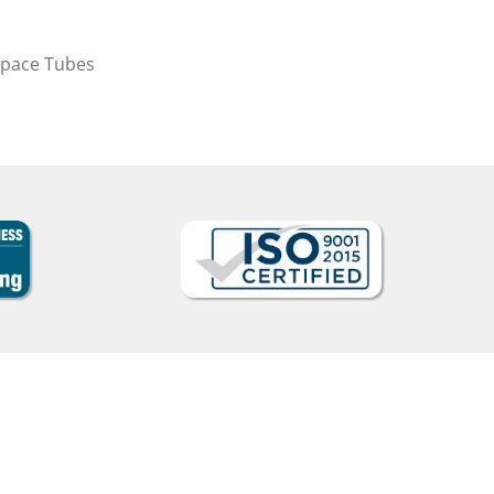
Bem feito!””
Liya Kondratieva
Curso de Inglês em Orl