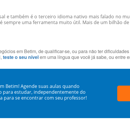
rsal e também é o terceiro idioma nativo mais falado no m
 é sempre uma ferramenta muito útil. Mais de um bilhão de
ócios em Betim, de qualificar-se, ou para não ter dificuldade
l,
teste o seu nível
em uma língua que você já sabe, ou entre 
 em Betim! Agende suas aulas quando
o para estudar, independentemente do
sa para se encontrar com seu professor!