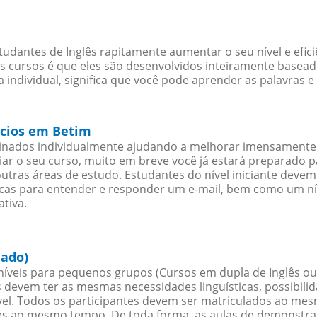
udantes de Inglês rapitamente aumentar o seu nível e efic
cursos é que eles são desenvolvidos inteiramente baseado
 individual, significa que você pode aprender as palavras 
ócios em Betim
sinados individualmente ajudando a melhorar imensamente
iciar o seu curso, muito em breve você já estará preparado
outras áreas de estudo. Estudantes do nível iniciante dev
ticas para entender e responder um e-mail, bem como um ní
ativa.
hado)
íveis para pequenos grupos (Cursos em dupla de Inglês ou
 devem ter as mesmas necessidades linguísticas, possibil
. Todos os participantes devem ser matriculados ao mesm
es ao mesmo tempo. De toda forma, as aulas de demonstr