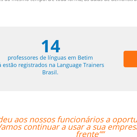
14
professores de línguas em Betim
á estão registrados na Language Trainers
Brasil.
cer fora do horário
“”Lila está abso
eiro daqui para
também para a 
para aquelas r