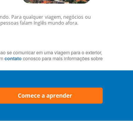
undo. Para qualquer viagem, negócios ou
 pessoas falam Inglês mundo afora.
s ao se comunicar em uma viagem para o exterior,
em
contato
conosco para mais informações sobre
Comece a aprender