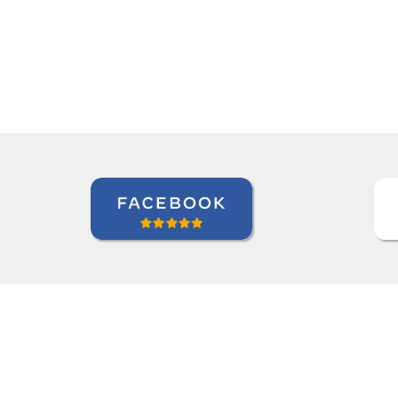
Todd Johnson
em Indianapolis, International Aerospace Tubes