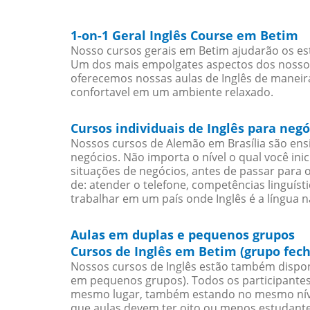
1-on-1 Geral Inglês Course em Betim
Nosso cursos gerais em Betim ajudarão os est
Um dos mais empolgates aspectos dos nossos 
oferecemos nossas aulas de Inglês de maneira
confortavel em um ambiente relaxado.
Cursos individuais de Inglês para neg
Nossos cursos de Alemão em Brasília são en
negócios. Não importa o nível o qual você in
situações de negócios, antes de passar para 
de: atender o telefone, competências linguís
trabalhar em um país onde Inglês é a língua n
Aulas em duplas e pequenos grupos
Cursos de Inglês em Betim (grupo fec
Nossos cursos de Inglês estão também dispon
em pequenos grupos). Todos os participantes
mesmo lugar, também estando no mesmo nível
que aulas devem ter oito ou menos estudant