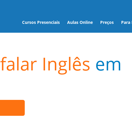
Cursos Presenciais
Aulas Online
Preços
Para
falar Inglês
em