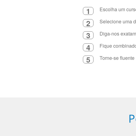
1
Escolha um curso
2
Selecione uma du
3
Diga-nos exatame
4
Fique combinado 
5
Torne-se fluente
P