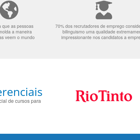
a que as pessoas
70% dos recrutadores de emprego consid
molda a maneira
bilinguismo uma qualidade extremame
as veem o mundo
impressionante nos candidatos a empr
renciais
ial de cursos para