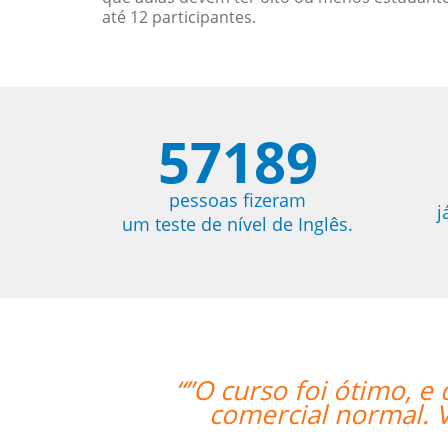
até 12 participantes.
57189
pessoas fizeram
j
um teste de nível de Inglês.
 funcionários a oportunidade de cres
r a usar a sua empresa como um parc
frente””