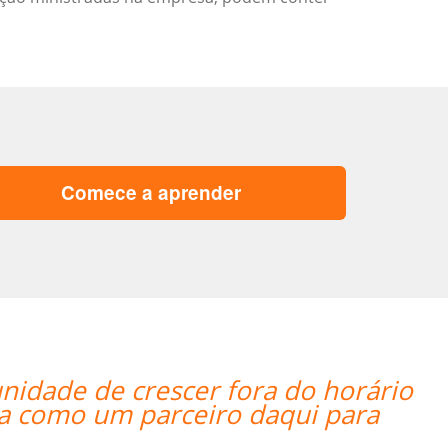
Comece a aprender
lutamente satisfeita por ter um excele
seleção de alguém que fala fluenteme
aras ocasiões em que a tradução pode