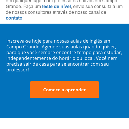
em qualquer lugar com professores nativos em Campo
Grande. Faça um
teste de nível
, envie sua consulta à um
de nossos consultores através de nosso canal de
contato
Inscreva-se
hoje para nossas aulas de Inglês em
Campo Grande! Agende suas aulas quando quiser,
para que você sempre encontre tempo para estudar,
independentemente do horário ou local. Você nem
precisa sair de casa para se encontrar com seu
professor!
Comece a aprender