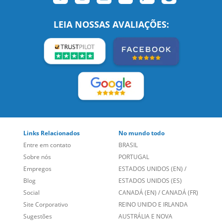
Links Relacionados
No mundo todo
Entre em contato
BRASIL
Sobre nós
PORTUGAL
Empregos
ESTADOS UNIDOS (EN)
/
Blog
ESTADOS UNIDOS (ES)
Social
CANADÁ (EN)
/
CANADÁ (FR)
Site Corporativo
REINO UNIDO E IRLANDA
Sugestões
AUSTRÁLIA E NOVA
Folheto dos Cursos de
ZELÂNDIA
Idiomas
ALEMANHA
Mapa do site
ESPANHA
Política de Privacidade
FRANCIA
Fale Conosco
+55 15 3500 8175