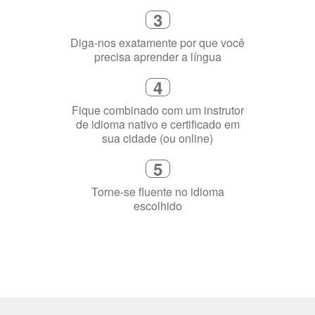
1
Escolha um curso presencial ou
online
2
Selecione uma duração de curso
flexível que se ajuste à sua agenda
3
Diga-nos exatamente por que você
precisa aprender a língua
4
Fique combinado com um instrutor
de idioma nativo e certificado em
sua cidade (ou online)
5
Torne-se fluente no idioma