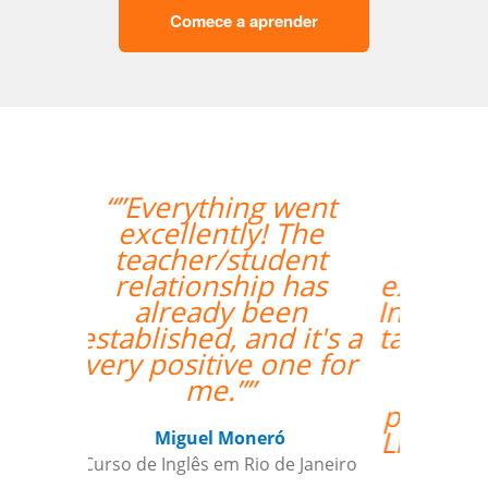
Comece a aprender
“”Lila está
absolutamente
satisfeita por ter um
excelente professor de
Inglês! Pontos positivos
também para a seleção
de alguém que fala
fluentemente russo
para ajudai ainda mais
Lila, para aquelas raras
ocasiões em que a