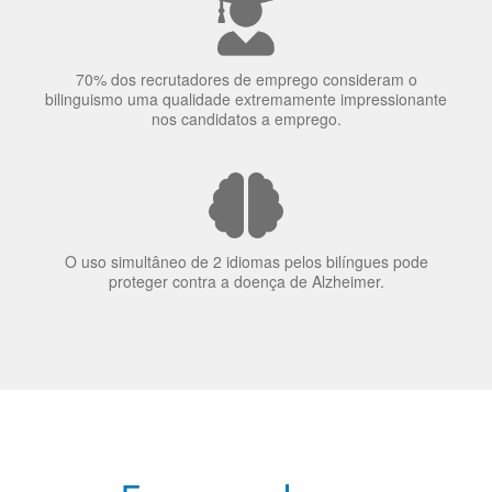
A língua que as pessoas falam molda a maneira como
elas veem o mundo
70% dos recrutadores de emprego consideram o
bilinguismo uma qualidade extremamente impressionante
nos candidatos a emprego.
O uso simultâneo de 2 idiomas pelos bilíngues pode
proteger contra a doença de Alzheimer.