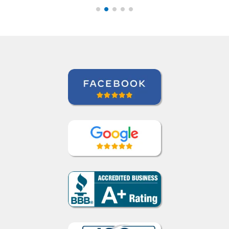
tradução pode
beneficiar a aquisição
de vocabulário. Bem
feito!””
Liya Kondratieva
Curso de Inglês em Orlando