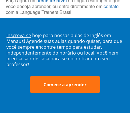
Faça agora um
teste de nível
na língua estrangeira que
você deseja aprender, ou entre diretamente em
contato
com a Language Trainers Brasil.
Inscreva-se
hoje para nossas aulas de Inglês em
Manaus! Agende suas aulas quando quiser, para que
você sempre encontre tempo para estudar,
independentemente do horário ou local. Você nem
precisa sair de casa para se encontrar com seu
professor!
Comece a aprender