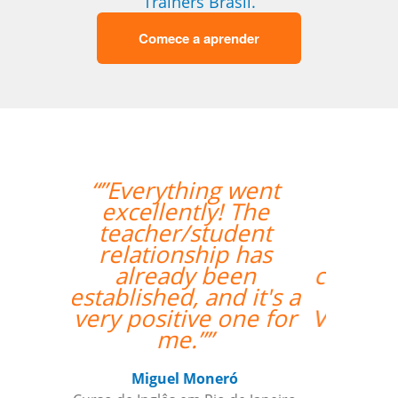
Trainers Brasil.
Comece a aprender
“”O curso foi ótimo, e
deu aos nossos
funcionários a
oportunidade de
crescer fora do horário
comercial normal.
Vamos continuar a usar
a sua empresa como
um parceiro daqui
para frente””