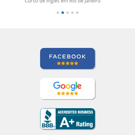
Todd Johnson
Curso de Inglês em Indianapolis,
International Aerospace Tubes