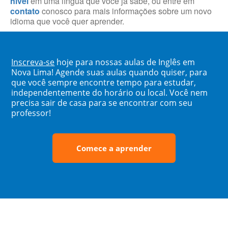
nível
em uma língua que você já sabe, ou entre em
contato
conosco para mais informações sobre um novo
idioma que você quer aprender.
Inscreva-se
hoje para nossas aulas de Inglês em
Nova Lima! Agende suas aulas quando quiser, para
que você sempre encontre tempo para estudar,
independentemente do horário ou local. Você nem
precisa sair de casa para se encontrar com seu
professor!
Comece a aprender