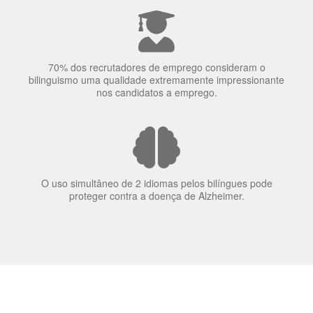
A língua que as pessoas falam molda a maneira como
elas veem o mundo
70% dos recrutadores de emprego consideram o
bilinguismo uma qualidade extremamente impressionante
nos candidatos a emprego.
O uso simultâneo de 2 idiomas pelos bilíngues pode
proteger contra a doença de Alzheimer.