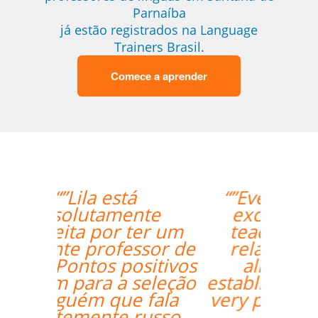
Parnaíba
já estão registrados na Language
Trainers Brasil.
Comece a aprender
“”Everything went
excellently! The
teacher/student
relationship has
already been
established, and it's a
very positive one for
me.””