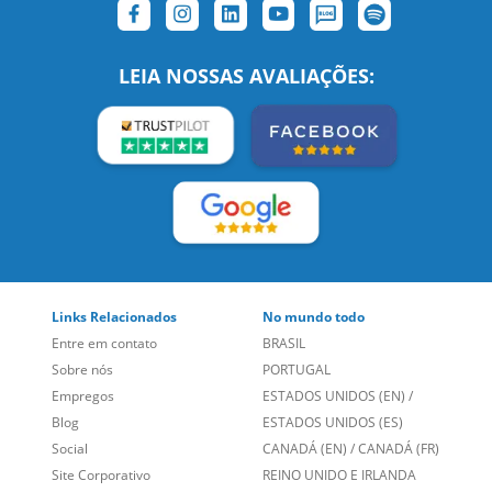
Links Relacionados
No mundo todo
Entre em contato
BRASIL
Sobre nós
PORTUGAL
Empregos
ESTADOS UNIDOS (EN)
/
Blog
ESTADOS UNIDOS (ES)
Social
CANADÁ (EN)
/
CANADÁ (FR)
Site Corporativo
REINO UNIDO E IRLANDA
Sugestões
AUSTRÁLIA E NOVA
Folheto dos Cursos de
ZELÂNDIA
Idiomas
ALEMANHA
Mapa do site
ESPANHA
Política de Privacidade
FRANCIA
Fale Conosco