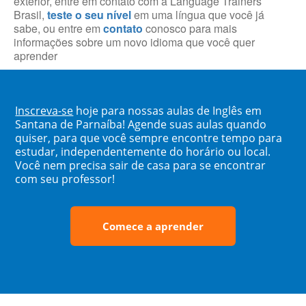
exterior, entre em contato com a Language Trainers
Brasil,
teste o seu nível
em uma língua que você já
sabe, ou entre em
contato
conosco para mais
informações sobre um novo idioma que você quer
aprender
Inscreva-se
hoje para nossas aulas de Inglês em
Santana de Parnaíba! Agende suas aulas quando
quiser, para que você sempre encontre tempo para
estudar, independentemente do horário ou local.
Você nem precisa sair de casa para se encontrar
com seu professor!
Comece a aprender