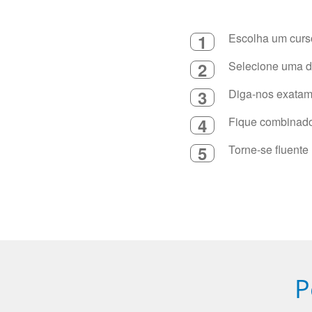
1
Escolha um curso
2
Selecione uma du
3
Diga-nos exatame
4
Fique combinado 
5
Torne-se fluente
P