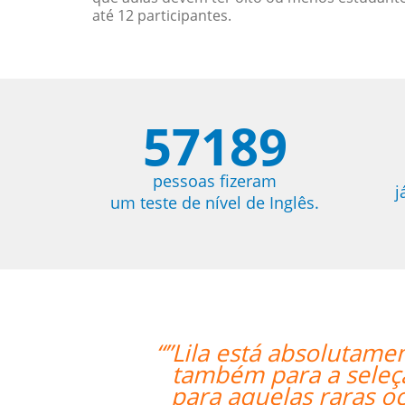
até 12 participantes.
57189
pessoas fizeram
j
um teste de nível de Inglês.
isfeita por ter um excelente professo
lguém que fala fluentemente russo pa
s em que a tradução pode beneficiar 