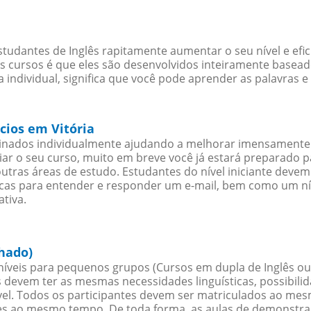
studantes de Inglês rapitamente aumentar o seu nível e efi
cursos é que eles são desenvolvidos inteiramente baseado
 individual, significa que você pode aprender as palavras 
cios em Vitória
sinados individualmente ajudando a melhorar imensamente
iciar o seu curso, muito em breve você já estará preparado
outras áreas de estudo. Estudantes do nível iniciante dev
ticas para entender e responder um e-mail, bem como um ní
ativa.
chado)
íveis para pequenos grupos (Cursos em dupla de Inglês ou
 devem ter as mesmas necessidades linguísticas, possibil
. Todos os participantes devem ser matriculados ao mesm
es ao mesmo tempo. De toda forma, as aulas de demonstr