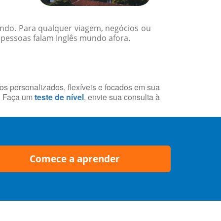
undo. Para qualquer viagem, negócios ou
 pessoas falam Inglês mundo afora.
sos personalizados, flexíveis e focados em sua
a. Faça um
teste de nível
, envie sua consulta à
Comece a aprender