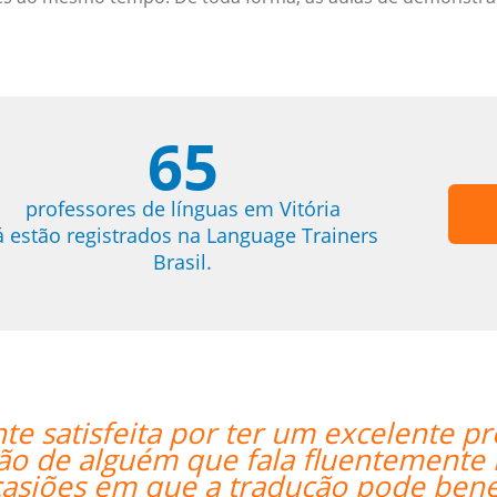
65
professores de línguas em Vitória
á estão registrados na Language Trainers
Brasil.
r de Inglês! Pontos positivos
“”Every
ra ajudai ainda mais Lila,
a aquisição de vocabulário.