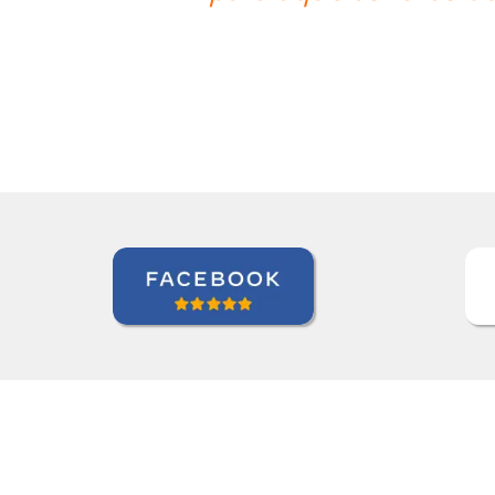
Bem feito!””
Liya Kondratieva
Curso de Inglês em Orlando