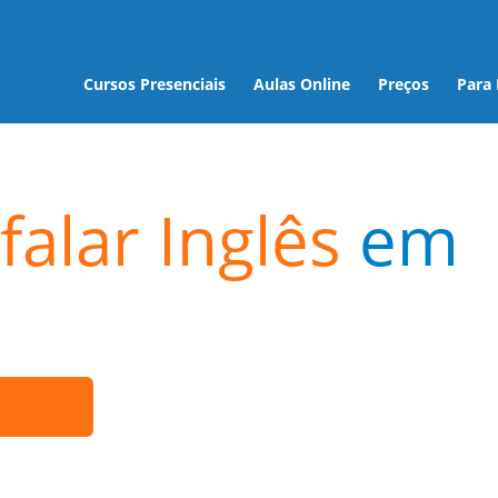
Cursos Presenciais
Aulas Online
Preços
Para
falar Inglês
em