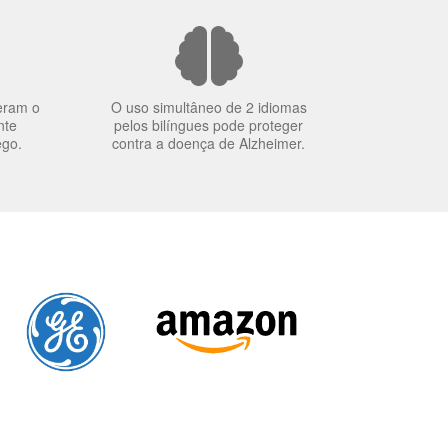
eram o
O uso simultâneo de 2 idiomas
nte
pelos bilíngues pode proteger
ego.
contra a doença de Alzheimer.