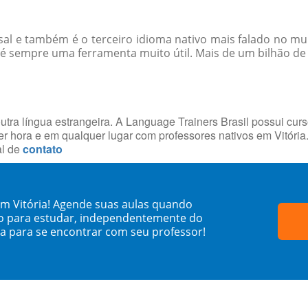
rsal e também é o terceiro idioma nativo mais falado no m
 é sempre uma ferramenta muito útil. Mais de um bilhão de
utra língua estrangeira. A Language Trainers Brasil possui cur
 hora e em qualquer lugar com professores nativos em Vitóri
al de
contato
em Vitória! Agende suas aulas quando
o para estudar, independentemente do
sa para se encontrar com seu professor!