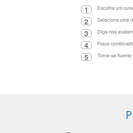
1
Escolha um curso
2
Selecione uma du
3
Diga-nos exatame
4
Fique combinado 
5
Torne-se fluente
P