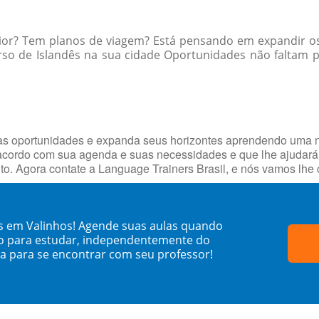
rior? Tem planos de viagem? Está pensando em expandir os
so de Islandês na sua cidade Oportunidades não faltam pa
vas oportunidades e expanda seus horizontes aprendendo uma 
cordo com sua agenda e suas necessidades e que lhe ajudará 
uito. Agora contate a Language Trainers Brasil, e nós vamos l
ês em Valinhos! Agende suas aulas quando
o para estudar, independentemente do
sa para se encontrar com seu professor!