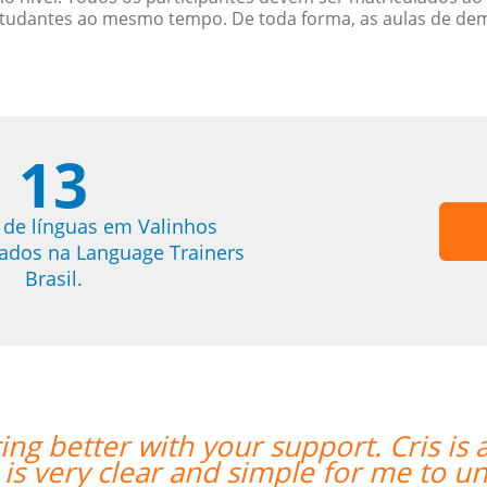
studantes ao mesmo tempo. De toda forma, as aulas de d
13
 de línguas em Valinhos
trados na Language Trainers
Brasil.
is a great teacher for me; his teachin
o understand.””