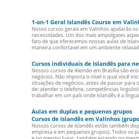
1-on-1 Geral Islandês Course em Valin
Nosso cursos gerais em Valinhos ajudarão os 
necessidades. Um dos mais empolgates aspect
fato de que oferecemos nossas aulas de Island
maneira confortavel em um ambiente relaxad
Cursos individuais de Islandês para n
Nossos cursos de Alemão em Brasília são en
negócios. Não importa o nível o qual você in
situações de negócios, antes de passar para 
de: atender o telefone, competências linguís
trabalhar em um país onde Islandês é a língua
Aulas em duplas e pequenos grupos
Cursos de Islandês em Valinhos (grup
Nossos cursos de Islandês estão também disp
empresa e em pequenos grupos). Todos os pa
e no mesmo lugar, também estando no mesmo 