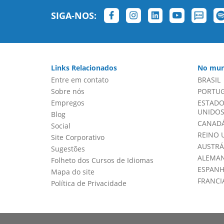
SIGA-NOS:
Links Relacionados
No mun
Entre em contato
BRASIL
Sobre nós
PORTU
Empregos
ESTADO
UNIDOS 
Blog
CANADÁ
Social
REINO 
Site Corporativo
AUSTRÁ
Sugestões
ALEMA
Folheto dos Cursos de Idiomas
ESPAN
Mapa do site
FRANCI
Política de Privacidade