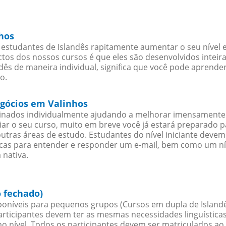
hos
estudantes de Islandês rapitamente aumentar o seu nível e
os dos nossos cursos é que eles são desenvolvidos inteir
ês de maneira individual, significa que você pode aprender
o.
egócios em Valinhos
sinados individualmente ajudando a melhorar imensamente
iciar o seu curso, muito em breve você já estará preparado
outras áreas de estudo. Estudantes do nível iniciante dev
ticas para entender e responder um e-mail, bem como um ní
 nativa.
o fechado)
oníveis para pequenos grupos (Cursos em dupla de Islandê
rticipantes devem ter as mesmas necessidades linguística
nível. Todos os participantes devem ser matriculados ao