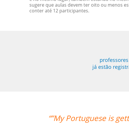
sugere que aulas devem ter oito ou menos e
conter até 12 participantes.
professores
já estão regis
etting better with your support. Cris 
is very clear and simple for me t