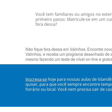
Você tem familiares ou amigos no exte
primeiro passo: Matricule-se em um cur
fora dessa?
Não fique fora dessa em Valinhos. Encontre no
Valinhos, e receba um programa desenhado de a
mesmo fazendo um teste de nível on-line e grat
Inscreva-se
hoje para nossas aulas de Island
quiser, para que você sempre encontre temp
horário ou local. Você nem precisa sair de ca