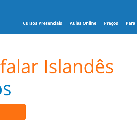
Cursos Presenciais
Aulas Online
Preços
Para
falar Islandês
os