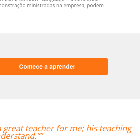
emonstração ministradas na empresa, podem
Comece a aprender
g
“”O professor é bastante atencioso