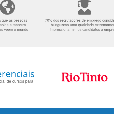
a que as pessoas
70% dos recrutadores de emprego consid
molda a maneira
bilinguismo uma qualidade extremame
as veem o mundo
impressionante nos candidatos a empr
renciais
ial de cursos para