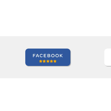
Maxx Okuyama
Curso de Português em Jundiaí, Sumidenso