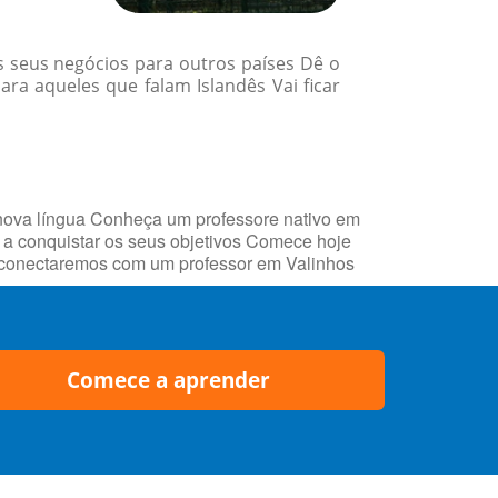
 seus negócios para outros países Dê o
ra aqueles que falam Islandês Vai ficar
nova língua Conheça um professore nativo em
a conquistar os seus objetivos Comece hoje
he conectaremos com um professor em Valinhos
Comece a aprender