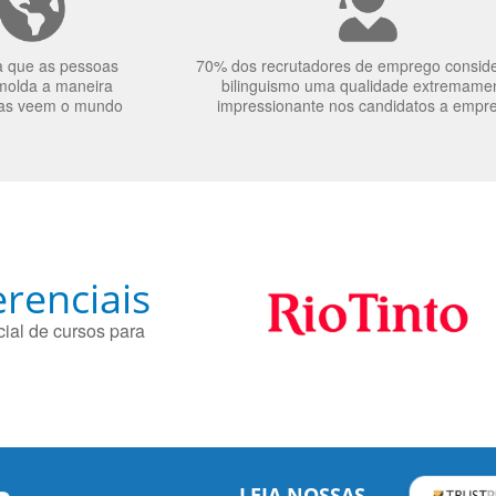
a que as pessoas
70% dos recrutadores de emprego consid
molda a maneira
bilinguismo uma qualidade extremame
as veem o mundo
impressionante nos candidatos a empr
renciais
ial de cursos para
LEIA NOSSAS