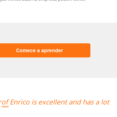
Comece a aprender
t
“”Estou amando minhas aulas