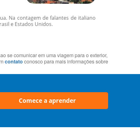
ua. Na contagem de falantes de italiano
asil e Estados Unidos.
s ao se comunicar em uma viagem para o exterior,
em
contato
conosco para mais informações sobre
Comece a aprender