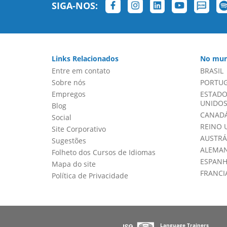
SIGA-NOS:
Links Relacionados
No mun
Entre em contato
BRASIL
Sobre nós
PORTU
Empregos
ESTADO
UNIDOS 
Blog
CANADÁ
Social
REINO 
Site Corporativo
AUSTRÁ
Sugestões
ALEMA
Folheto dos Cursos de Idiomas
ESPAN
Mapa do site
FRANCI
Política de Privacidade