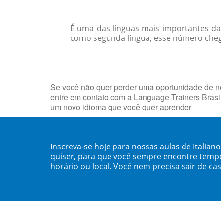
É uma das línguas mais importantes da 
como segunda língua, esse número chega
Se você não quer perder uma oportunidade de neg
entre em contato com a Language Trainers Brasi
um novo idioma que você quer aprender
Inscreva-se
hoje para nossas aulas de Italia
quiser, para que você sempre encontre temp
horário ou local. Você nem precisa sair de ca