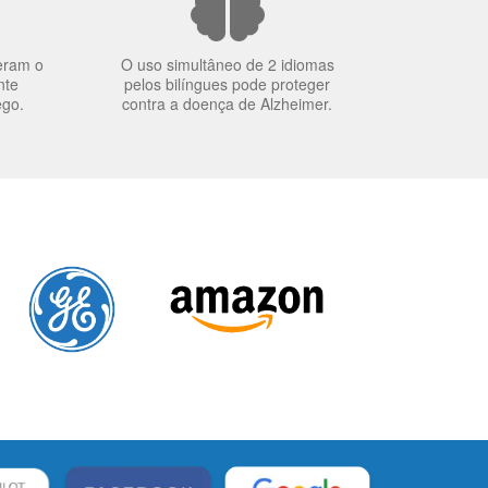
eram o
O uso simultâneo de 2 idiomas
nte
pelos bilíngues pode proteger
ego.
contra a doença de Alzheimer.