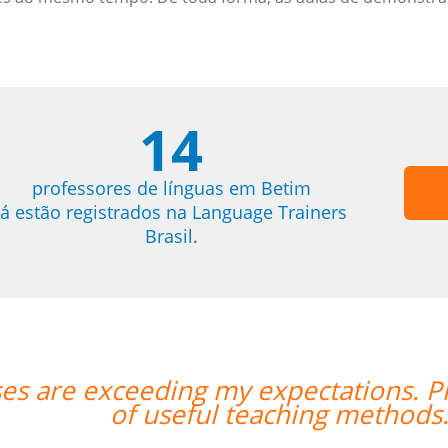
14
professores de línguas em Betim
já estão registrados na Language Trainers
Brasil.
Prof Enrico is excellent and has a lo
ds."””