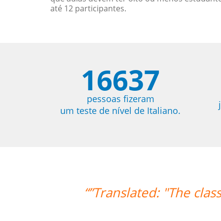
até 12 participantes.
16637
pessoas fizeram
um teste de nível de Italiano.
lasses are exceeding my expectations. 
of useful teaching metho