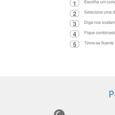
1
Escolha um curso
2
Selecione uma du
3
Diga-nos exatame
4
Fique combinado 
5
Torne-se fluente
P