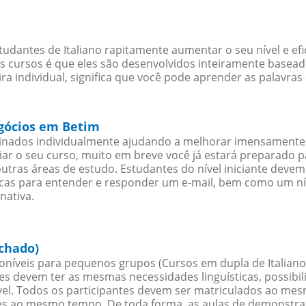
udantes de Italiano rapitamente aumentar o seu nível e ef
cursos é que eles são desenvolvidos inteiramente baseado
ra individual, significa que você pode aprender as palavras
egócios em Betim
sinados individualmente ajudando a melhorar imensamente
iciar o seu curso, muito em breve você já estará preparado
outras áreas de estudo. Estudantes do nível iniciante dev
ticas para entender e responder um e-mail, bem como um ní
nativa.
echado)
oníveis para pequenos grupos (Cursos em dupla de Italiano
es devem ter as mesmas necessidades linguísticas, possib
. Todos os participantes devem ser matriculados ao mesm
es ao mesmo tempo. De toda forma, as aulas de demonstr