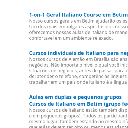
1-on-1 Geral Italiano Course em Betim
Nosso cursos gerais em Betim ajudarão os est
Um dos mais empolgates aspectos dos nossos 
oferecemos nossas aulas de Italiano de manei
confortavel em um ambiente relaxado.
Cursos individuais de Italiano para n
Nossos cursos de Alemão em Brasília são en
negócios. Não importa o nível o qual você in
situações de negócios, antes de passar para 
de: atender o telefone, competências linguís
trabalhar em um país onde Italiano é a língua 
Aulas em duplas e pequenos grupos
Cursos de Italiano em Betim (grupo f
Nossos cursos de Italiano estão também disp
e em pequenos grupos). Todos os participant
mesmo lugar, também estando no mesmo nível
que aulas devem ter oito ou menos estudant