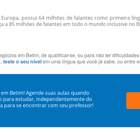
Europa, possui 64 milhões de falantes como primeira líng
 a 85 milhões de falantes em todo o mundo inclusive no Br
ócios em Betim, de qualificar-se, ou para não ter dificuldade
l,
teste o seu nível
em uma língua que você já sabe, ou entre 
no em Betim! Agende suas aulas quando
o para estudar, independentemente do
sa para se encontrar com seu professor!