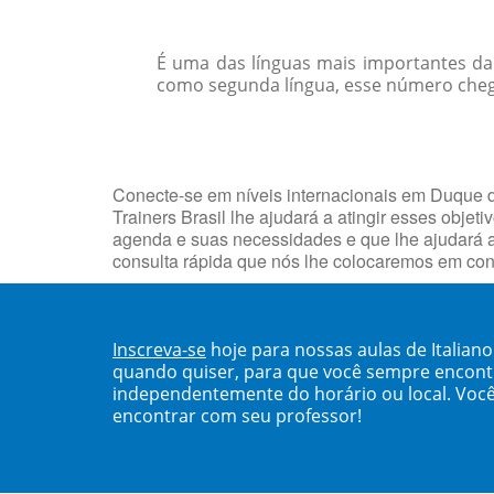
É uma das línguas mais importantes da 
como segunda língua, esse número chega
Conecte-se em níveis internacionais em Duque d
Trainers Brasil lhe ajudará a atingir esses ob
agenda e suas necessidades e que lhe ajudará a
consulta rápida que nós lhe colocaremos em con
Inscreva-se
hoje para nossas aulas de Italian
quando quiser, para que você sempre encont
independentemente do horário ou local. Você
encontrar com seu professor!