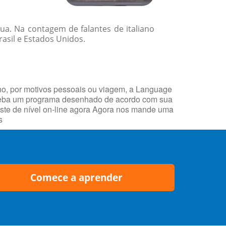
ua. Na contagem de falantes de italiano
asil e Estados Unidos.
ho, por motivos pessoais ou viagem, a Language
receba um programa desenhado de acordo com sua
ste de nível on-line agora Agora nos mande uma
s
Comece a aprender