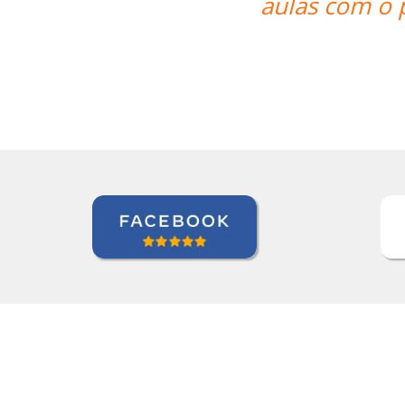
ofessor que tem relativa autonomia 
Claudia Taglich
Curso de Italiano em Long Island, Extended Care Health