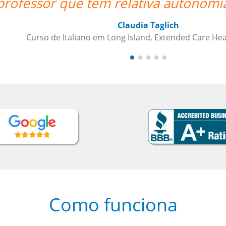
foi uma grande ajuda.””
 Services
Como funciona