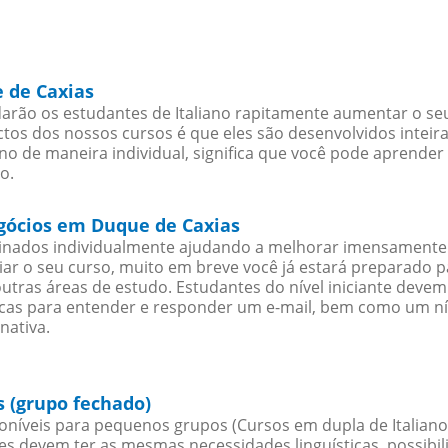
e de Caxias
rão os estudantes de Italiano rapitamente aumentar o seu 
os dos nossos cursos é que eles são desenvolvidos inteir
no de maneira individual, significa que você pode aprender
o.
egócios em Duque de Caxias
sinados individualmente ajudando a melhorar imensamente
iciar o seu curso, muito em breve você já estará preparado
outras áreas de estudo. Estudantes do nível iniciante dev
ticas para entender e responder um e-mail, bem como um ní
nativa.
s (grupo fechado)
oníveis para pequenos grupos (Cursos em dupla de Italiano
es devem ter as mesmas necessidades linguísticas, possib