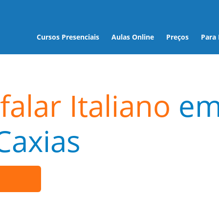
Cursos Presenciais
Aulas Online
Preços
Para
alar Italiano
e
Caxias