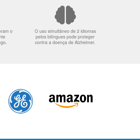
eram o
O uso simultâneo de 2 idiomas
nte
pelos bilíngues pode proteger
ego.
contra a doença de Alzheimer.