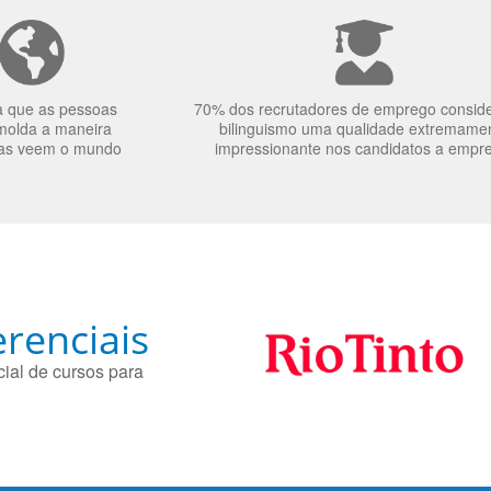
a que as pessoas
70% dos recrutadores de emprego consid
molda a maneira
bilinguismo uma qualidade extremame
as veem o mundo
impressionante nos candidatos a empr
renciais
ial de cursos para