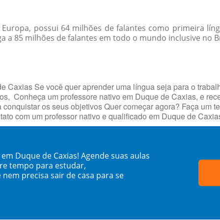
Europa, possui 64 milhões de falantes como primeira líng
 a 85 milhões de falantes em todo o mundo inclusive no Br
e Caxias Se você quer aprender uma língua seja para o trabal
jetivos, Conheça um professore nativo em Duque de Caxias, e 
 conquistar os seus objetivos Quer começar agora? Faça um te
tato com um professor nativo e qualificado em Duque de Caxia
o em Duque de Caxias! Agende suas aulas
re tempo para estudar,
 nem precisa sair de casa para se