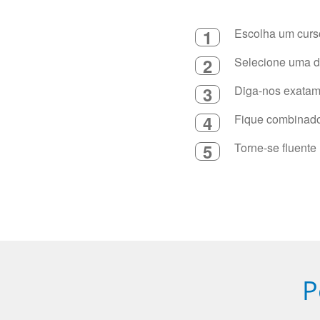
1
Escolha um curso
2
Selecione uma du
3
Diga-nos exatame
4
Fique combinado 
5
Torne-se fluente
P