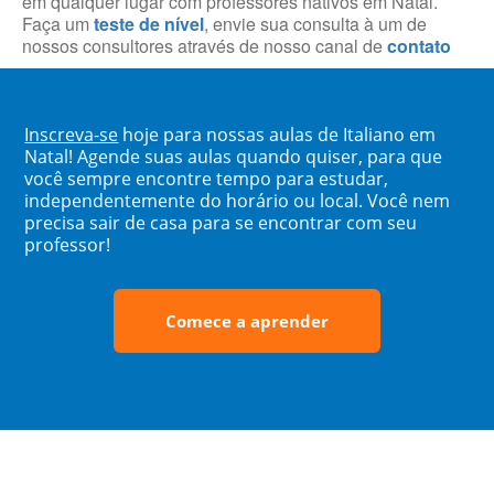
em qualquer lugar com professores nativos em Natal.
Faça um
teste de nível
, envie sua consulta à um de
nossos consultores através de nosso canal de
contato
Inscreva-se
hoje para nossas aulas de Italiano em
Natal! Agende suas aulas quando quiser, para que
você sempre encontre tempo para estudar,
independentemente do horário ou local. Você nem
precisa sair de casa para se encontrar com seu
professor!
Comece a aprender