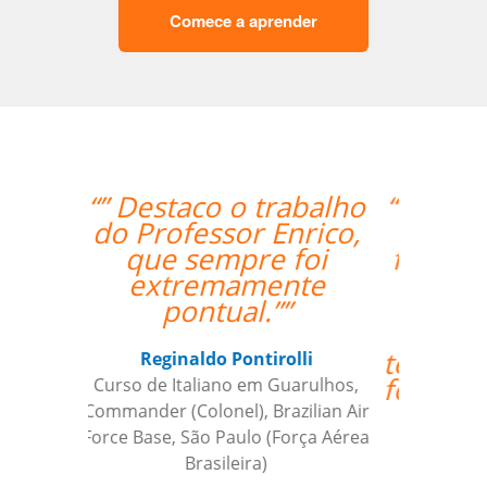
Comece a aprender
“”Os procedimentos da
Language Trainers
foram bastante fáceis.
Ser capaz de
coordenar as aulas
com o professor que
tem relativa autonomia
foi uma grande ajuda.””
Claudia Taglich
Curso de Italiano em Long Island,