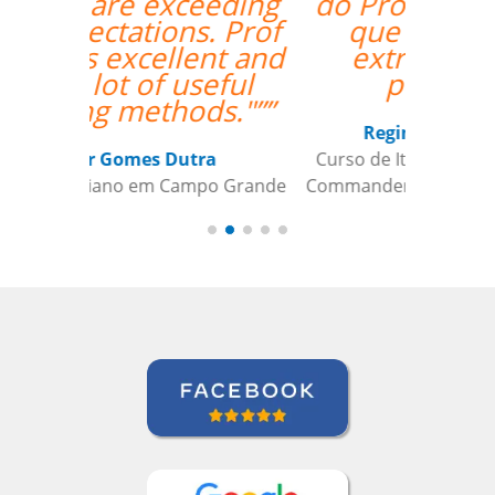
do Professor Enrico,
que sempre foi
extremamente
pontual.””
Reginaldo Pontirolli
Curso de Italiano em Guarulhos,
Commander (Colonel), Brazilian Air
Force Base, São Paulo (Força Aérea
Brasileira)