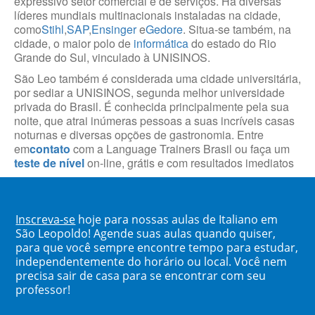
expressivo setor comercial e de serviços. Há diversas
líderes mundiais multinacionais instaladas na cidade,
como
Stihl
,
SAP
,
Ensinger
e
Gedore
. Situa-se também, na
cidade, o maior polo de
informática
do estado do Rio
Grande do Sul, vinculado à UNISINOS.
São Leo também é considerada uma cidade universitária,
por sediar a UNISINOS, segunda melhor universidade
privada do Brasil. É conhecida principalmente pela sua
noite, que atrai inúmeras pessoas a suas incríveis casas
noturnas e diversas opções de gastronomia. Entre
em
contato
com a Language Trainers Brasil ou faça um
teste de nível
on-line, grátis e com resultados imediatos
Inscreva-se
hoje para nossas aulas de Italiano em
São Leopoldo! Agende suas aulas quando quiser,
para que você sempre encontre tempo para estudar,
independentemente do horário ou local. Você nem
precisa sair de casa para se encontrar com seu
professor!