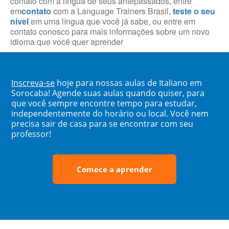
contato com a língua de seus antepassados, entre
em
contato
com a Language Trainers Brasil,
teste o seu
nível
em uma língua que você já sabe, ou entre em
contato conosco para mais informações sobre um novo
idioma que você quer aprender
Inscreva-se
hoje para nossas aulas de Italiano em
Sorocaba! Agende suas aulas quando quiser, para
que você sempre encontre tempo para estudar,
independentemente do horário ou local. Você nem
precisa sair de casa para se encontrar com seu
professor!
Comece a aprender