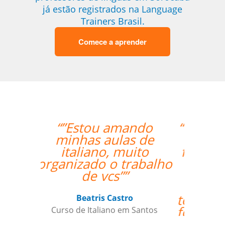
já estão registrados na Language
Trainers Brasil.
Comece a aprender
“”Os procedimentos da
Language Trainers
foram bastante fáceis.
Ser capaz de
coordenar as aulas
com o professor que
tem relativa autonomia
foi uma grande ajuda.””