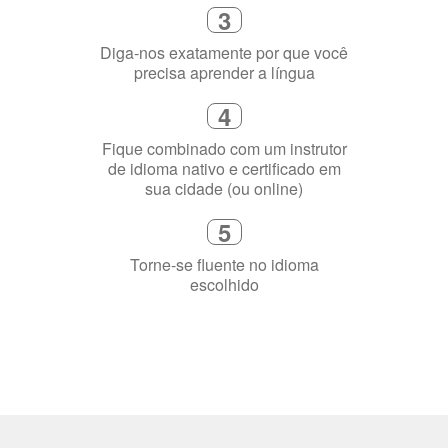
2
Selecione uma duração de curso
flexível que se ajuste à sua agenda
3
Diga-nos exatamente por que você
precisa aprender a língua
4
Fique combinado com um instrutor
de idioma nativo e certificado em
sua cidade (ou online)
5
Torne-se fluente no idioma
escolhido