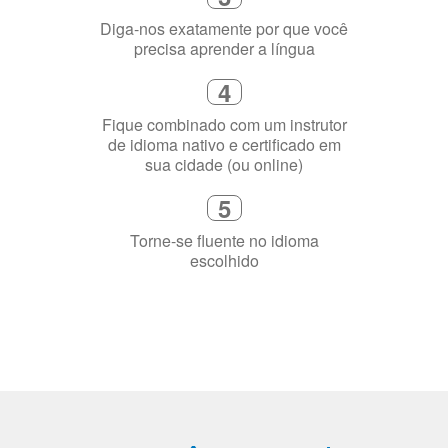
Selecione uma duração de curso
flexível que se ajuste à sua agenda
3
Diga-nos exatamente por que você
precisa aprender a língua
4
Fique combinado com um instrutor
de idioma nativo e certificado em
sua cidade (ou online)
5
Torne-se fluente no idioma
escolhido