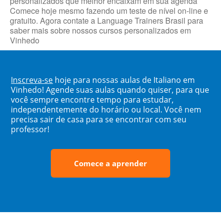
personalizados que melhor encaixam em sua agenda
Comece hoje mesmo fazendo um teste de nível on-line e
gratuito. Agora contate a Language Trainers Brasil para
saber mais sobre nossos cursos personalizados em
Vinhedo
Inscreva-se
hoje para nossas aulas de Italiano em
Vinhedo! Agende suas aulas quando quiser, para que
você sempre encontre tempo para estudar,
independentemente do horário ou local. Você nem
precisa sair de casa para se encontrar com seu
professor!
Comece a aprender