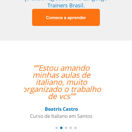
Trainers Brasil.
Comece a aprender
“” Destaco o trabalho
do Professor Enrico,
que sempre foi
extremamente
pontual.””
Reginaldo Pontirolli
Curso de Italiano em Guarulhos,
Commander (Colonel), Brazilian Air
Force Base, São Paulo (Força Aérea