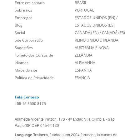
Sobre nós
PORTUGAL
Empregos
ESTADOS UNIDOS (EN)
/
Blog
ESTADOS UNIDOS (ES)
Social
CANADÁ (EN)
/
CANADÁ (FR)
Site Corporativo
REINO UNIDO E IRLANDA
Sugestões
AUSTRÁLIA E NOVA
Folheto dos Cursos de
ZELÂNDIA
Idiomas
ALEMANHA
Mapa do site
ESPANHA
Política de Privacidade
FRANCIA
Fale Conosco
+55 15 3500 8175
Alameda Vicente Pinzon, 173 - 4º andar, Vila Olímpia - São
Paulo/SP CEP 04547-130
Language Trainers,
fundada em 2004 fornecendo cursos de
idiomas em mais de 60 cidades em todo o Brasil e Online com
Zoom, Meet, Teams ou WhatsApp.