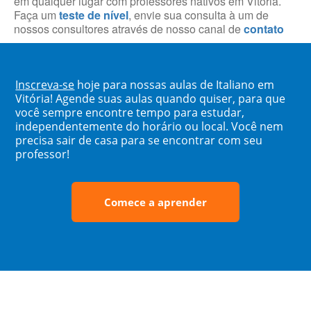
em qualquer lugar com professores nativos em Vitória.
Faça um
teste de nível
, envie sua consulta à um de
nossos consultores através de nosso canal de
contato
Inscreva-se
hoje para nossas aulas de Italiano em
Vitória! Agende suas aulas quando quiser, para que
você sempre encontre tempo para estudar,
independentemente do horário ou local. Você nem
precisa sair de casa para se encontrar com seu
professor!
Comece a aprender