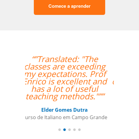
Comece a aprender
“”Estou amando
minhas aulas de
italiano, muito
organizado o trabalho
de vcs””
Beatris Castro
Curso de Italiano em Santos