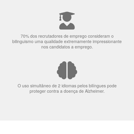
Ser fluente em dois idiomas aumenta a capacidade de
concentração de uma pessoa.
A língua que as pessoas falam molda a maneira como
elas veem o mundo
70% dos recrutadores de emprego consideram o
bilinguismo uma qualidade extremamente impressionante
nos candidatos a emprego.