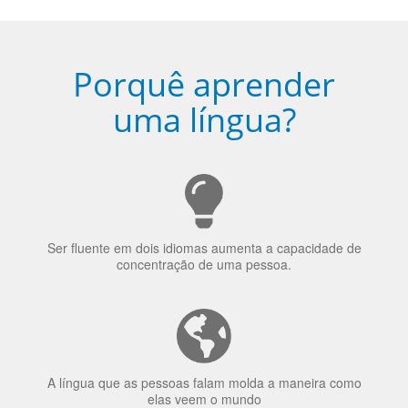
5
Torne-se fluente no idioma
escolhido
Porquê aprender
uma língua?