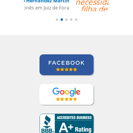
necessidades da minha
filha de 12 anos que
está aprendendo
japonês. Eu
recomendo a qualquer
um.””
Jeanne Loechner
Curso de Japonês em Nova York,
Executivo Sênior de Contas, PepsiCo