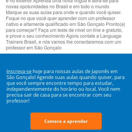
e no exterior Aprenda uma nova língua e abra-se para
novas opotunidades no Brasil e em todo o mundo
Marque as suas aulas para onde e quando você quiser.
Foque no que você quer aprender com um professor
nativo e altamente qualificado em São Gonçalo Pronto(a)
para começar? Faça um teste de nível on-line e gratuito,
e prove o seu conhecimento Agora contate a Language
Trainers Brasil, e nós vamos lhe conectaremos com um
professor em São Gonçalo
Inscreva-se
hoje para nossas aulas de Japonês em
São Gonçalo! Agende suas aulas quando quiser, para
que você sempre encontre tempo para estudar,
independentemente do horário ou local. Você nem
precisa sair de casa para se encontrar com seu
professor!
Comece a aprender