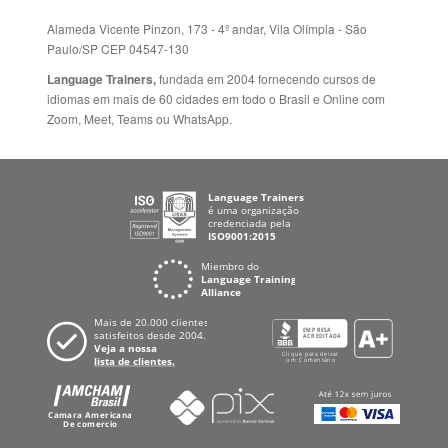
Folheto dos Cursos de
ZELÂNDIA
Idiomas
ALEMANHA
Mapa do site
ESPANHA
Política de Privacidade
FRANCIA
Fale Conosco
+55 15 3500 8175
Alameda Vicente Pinzon, 173 - 4º andar, Vila Olímpia - São
Paulo/SP CEP 04547-130
Language Trainers,
fundada em 2004 fornecendo cursos de
idiomas em mais de 60 cidades em todo o Brasil e Online com
Zoom, Meet, Teams ou WhatsApp.