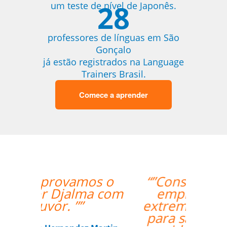
28
um teste de nível de Japonês.
professores de línguas em São
Gonçalo
já estão registrados na Language
Trainers Brasil.
Comece a aprender
“”Considero a sua
empresa a ser
extremamente útil
para satisfazer as