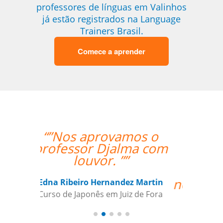
professores de línguas em Valinhos
já estão registrados na Language
Trainers Brasil.
Comece a aprender
“”Considero a sua
empresa a ser
extremamente útil
para satisfazer as
necessidades da minha
filha de 12 anos que
está aprendendo
japonês. Eu