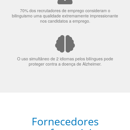
A língua que as pessoas falam molda a maneira como
elas veem o mundo
70% dos recrutadores de emprego consideram o
bilinguismo uma qualidade extremamente impressionante
nos candidatos a emprego.
O uso simultâneo de 2 idiomas pelos bilíngues pode
proteger contra a doença de Alzheimer.