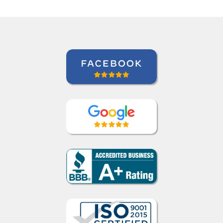
recomendo a qualquer
um.””
Jeanne Loechner
Curso de Japonês em Nova York,
Executivo Sênior de Contas, PepsiCo