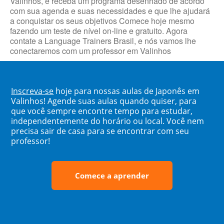
Valinhos, e receba um programa desenhado de acordo
com sua agenda e suas necessidades e que lhe ajudará
a conquistar os seus objetivos Comece hoje mesmo
fazendo um teste de nível on-line e gratuito. Agora
contate a Language Trainers Brasil, e nós vamos lhe
conectaremos com um professor em Valinhos
Inscreva-se
hoje para nossas aulas de Japonês em
Valinhos! Agende suas aulas quando quiser, para
que você sempre encontre tempo para estudar,
independentemente do horário ou local. Você nem
precisa sair de casa para se encontrar com seu
professor!
Comece a aprender