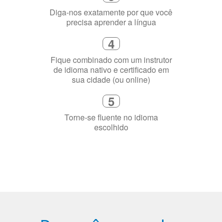
Escolha um curso presencial ou
online
2
Selecione uma duração de curso
flexível que se ajuste à sua agenda
3
Diga-nos exatamente por que você
precisa aprender a língua
4
Fique combinado com um instrutor
de idioma nativo e certificado em
sua cidade (ou online)
5
Torne-se fluente no idioma